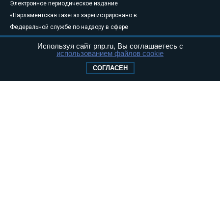
Электронное периодическое издание
«Парламентская газета» зарегистрировано в
Федеральной службе по надзору в сфере
связи, информационных технологий и
Используя сайт pnp.ru, Вы соглашаетесь с
массовых коммуникаций (Роскомнадзор) 05
использованием файлов cookie
августа 2011 года. 18+
СОГЛАСЕН
Свидетельство о регистрации Эл № ФС77-
46097
Учредитель — АНО «Парламентская газета»
Исполняющий обязанности главного
редактора — Абдуллаев М.Р.
Тел.: +7 (495) 637–69–79 E-mail:
pg@pnp.ru
«Парламентская газета» - официальное еженедельное издание
Федерального Собрания РФ. Издается с 1997 года. Учредители
газеты - Государственная Дума и Совет Федерации РФ. Официальный
публикатор федеральных конституционных законов, федеральных
законов и актов палат Федерального Собрания. «Парламентская
газета» имеет пункты печати и представительства в десяти субъектах
федерации.
Сайт «Парламентской газеты» - это оперативные новости и