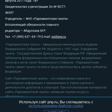
августа 2011 года. 18+
Свидетельство о регистрации Эл № ФС77-
46097
Учредитель — АНО «Парламентская газета»
Исполняющий обязанности главного
редактора — Абдуллаев М.Р.
Тел.: +7 (495) 637–69–79 E-mail:
pg@pnp.ru
«Парламентская газета» - официальное еженедельное издание
Федерального Собрания РФ. Издается с 1997 года. Учредители
газеты - Государственная Дума и Совет Федерации РФ. Официальный
публикатор федеральных конституционных законов, федеральных
законов и актов палат Федерального Собрания. «Парламентская
газета» имеет пункты печати и представительства в десяти субъектах
федерации.
Сайт «Парламентской газеты» - это оперативные новости и
достоверная информация о принимаемых в стране законах и
деятельности депутатов и сенаторов. При использовании материалов
сайта «Парламентской газеты» активная ссылка на pnp.ru
обязательна.
Используя сайт pnp.ru, Вы соглашаетесь с
На информационном ресурсе применяются
рекомендательные
использованием файлов cookie
технологии