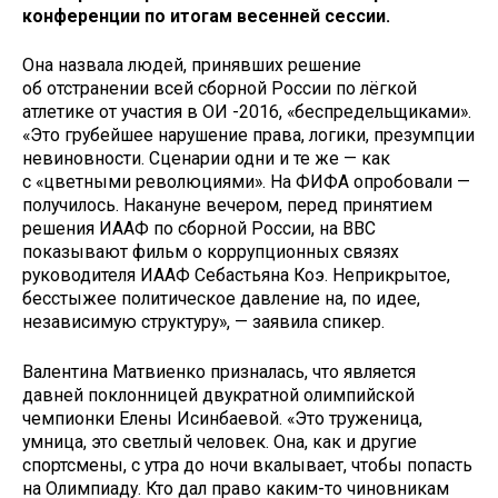
конференции по итогам весенней сессии.
Она назвала людей, принявших решение
об отстранении всей сборной России по лёгкой
атлетике от участия в ОИ -2016, «беспредельщиками».
«Это грубейшее нарушение права, логики, презумпции
невиновности. Сценарии одни и те же — как
с «цветными революциями». На ФИФА опробовали —
получилось. Накануне вечером, перед принятием
решения ИААФ по сборной России, на ВВС
показывают фильм о коррупционных связях
руководителя ИААФ Себастьяна Коэ. Неприкрытое,
бесстыжее политическое давление на, по идее,
независимую структуру», — заявила спикер.
Валентина Матвиенко призналась, что является
давней поклонницей двукратной олимпийской
чемпионки Елены Исинбаевой. «Это труженица,
умница, это светлый человек. Она, как и другие
спортсмены, с утра до ночи вкалывает, чтобы попасть
на Олимпиаду. Кто дал право каким-то чиновникам