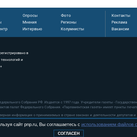
Опросы
Фото
Контакты
ы
Мнения
Регионы
Реклама
ентр
Интервью
Колумнисты
Вакансии
регистрировано в
 технологий и
8+
.
дерального Собрания РФ. Издается с 1997 года. Учредители газеты - Государств
ктов палат Федерального Собрания. «Парламентская газета» имеет пункты печати
оверная информация о принимаемых в стране законах и деятельности депутатов и
льзуя сайт pnp.ru, Вы соглашаетесь с
использованием файлов c
ехнологии
СОГЛАСЕН