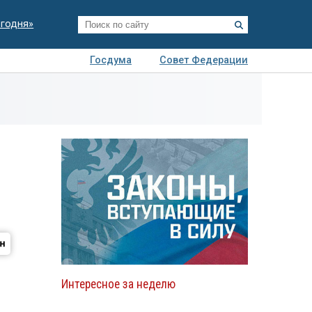
егодня»
Госдума
Совет Федерации
я
Авто
Недвижимость
Технологии
иза
Интересное за неделю