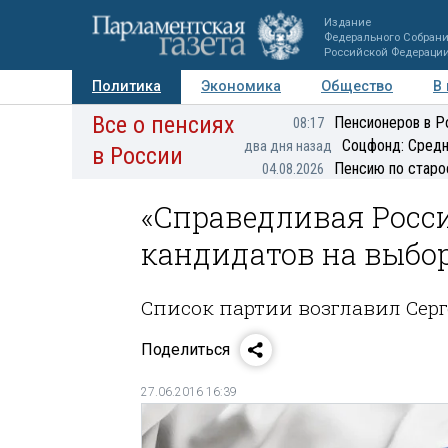
Издание
Федерального Собран
Российской Федераци
Политика
Экономика
Общество
В
Все о пенсиях
Фото
Авторы
Персоны
Мнения
Регионы
Пенсионеров в Р
08:17
Соцфонд: Средн
два дня назад
в России
Пенсию по старо
04.08.2026
«Справедливая Росс
кандидатов на выбо
Список партии возглавил Сер
Поделиться
27.06.2016 16:39