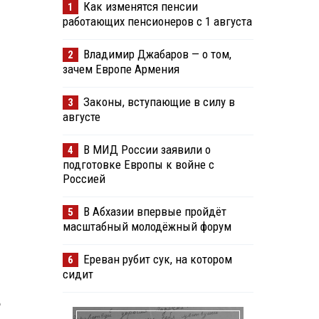
Как изменятся пенсии
1
работающих пенсионеров с 1 августа
Владимир Джабаров — о том,
2
зачем Европе Армения
Законы, вступающие в силу в
3
августе
В МИД России заявили о
4
подготовке Европы к войне с
Россией
В Абхазии впервые пройдёт
5
масштабный молодёжный форум
Ереван рубит сук, на котором
6
сидит
о