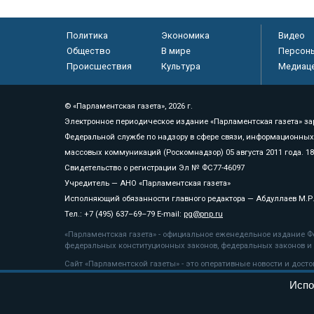
Политика
Экономика
Видео
Общество
В мире
Персон
Происшествия
Культура
Медиац
© «Парламентская газета», 2026 г.
Электронное периодическое издание «Парламентская газета» за
Федеральной службе по надзору в сфере связи, информационных
массовых коммуникаций (Роскомнадзор) 05 августа 2011 года. 1
Свидетельство о регистрации Эл № ФС77-46097
Учредитель — АНО «Парламентская газета»
Исполняющий обязанности главного редактора — Абдуллаев М.Р
Тел.: +7 (495) 637–69–79 E-mail:
pg@pnp.ru
«Парламентская газета» - официальное еженедельное издание Фе
федеральных конституционных законов, федеральных законов и а
Сайт «Парламентской газеты» - это оперативные новости и дост
«Парламентской газеты» активная ссылка на pnp.ru обязательна.
Испо
На информационном ресурсе применяются
рекомендательные т
Положение о защите персональных данных