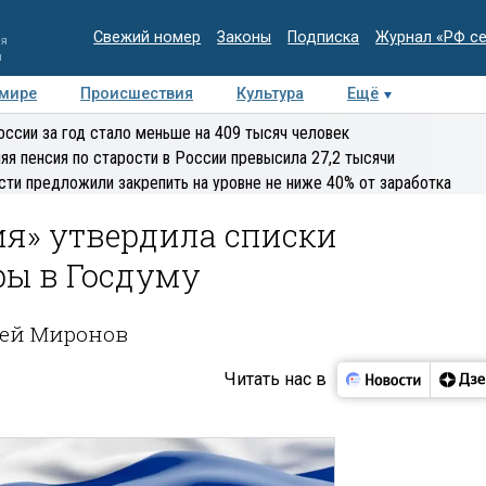
Свежий номер
Законы
Подписка
Журнал «РФ с
ия
и
 мире
Происшествия
Культура
Ещё
Медиацентр
Интервью
Колумнисты
Делова
оссии за год стало меньше на 409 тысяч человек
эксперт
яя пенсия по старости в России превысила 27,2 тысячи
сти предложили закрепить на уровне не ниже 40% от заработка
ия» утвердила списки
ры в Госдуму
гей Миронов
Читать нас в