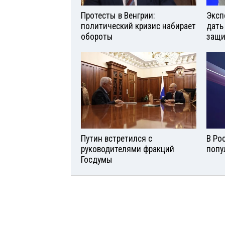
Протесты в Венгрии:
Эксп
политический кризис набирает
дать
обороты
защи
Путин встретился с
В Ро
руководителями фракций
попу
Госдумы