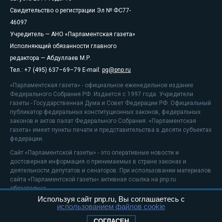
Свидетельство о регистрации Эл № ФС77-
46097
Учредитель — АНО «Парламентская газета»
Исполняющий обязанности главного
редактора — Абдуллаев М.Р.
Тел.: +7 (495) 637–69–79 E-mail:
pg@pnp.ru
«Парламентская газета» - официальное еженедельное издание
Федерального Собрания РФ. Издается с 1997 года. Учредители
газеты - Государственная Дума и Совет Федерации РФ. Официальный
публикатор федеральных конституционных законов, федеральных
законов и актов палат Федерального Собрания. «Парламентская
газета» имеет пункты печати и представительства в десяти субъектах
федерации.
Сайт «Парламентской газеты» - это оперативные новости и
достоверная информация о принимаемых в стране законах и
деятельности депутатов и сенаторов. При использовании материалов
сайта «Парламентской газеты» активная ссылка на pnp.ru
обязательна.
Используя сайт pnp.ru, Вы соглашаетесь с
На информационном ресурсе применяются
рекомендательные
использованием файлов cookie
технологии
Положение о защите персональных данных
СОГЛАСЕН