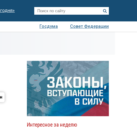
егодня»
Госдума
Совет Федерации
я
Авто
Недвижимость
Технологии
иза
Интересное за неделю