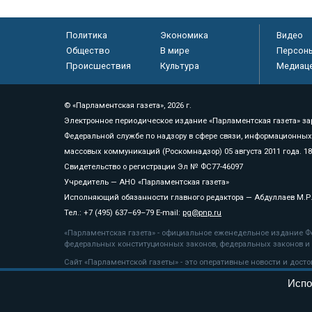
Политика
Экономика
Видео
Общество
В мире
Персон
Происшествия
Культура
Медиац
© «Парламентская газета», 2026 г.
Электронное периодическое издание «Парламентская газета» за
Федеральной службе по надзору в сфере связи, информационных
массовых коммуникаций (Роскомнадзор) 05 августа 2011 года. 1
Свидетельство о регистрации Эл № ФС77-46097
Учредитель — АНО «Парламентская газета»
Исполняющий обязанности главного редактора — Абдуллаев М.Р
Тел.: +7 (495) 637–69–79 E-mail:
pg@pnp.ru
«Парламентская газета» - официальное еженедельное издание Фе
федеральных конституционных законов, федеральных законов и а
Сайт «Парламентской газеты» - это оперативные новости и дост
«Парламентской газеты» активная ссылка на pnp.ru обязательна.
Испо
На информационном ресурсе применяются
рекомендательные т
Положение о защите персональных данных