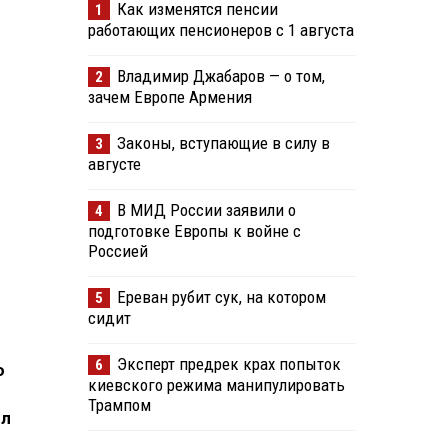
Как изменятся пенсии
1
работающих пенсионеров с 1 августа
Владимир Джабаров — о том,
2
зачем Европе Армения
Законы, вступающие в силу в
3
августе
В МИД России заявили о
4
подготовке Европы к войне с
Россией
Ереван рубит сук, на котором
5
сидит
Эксперт предрек крах попыток
6
ю
киевского режима манипулировать
Трампом
ил