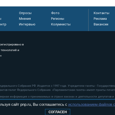
Опросы
Фото
Контакты
ы
Мнения
Регионы
Реклама
ентр
Интервью
Колумнисты
Вакансии
регистрировано в
 технологий и
8+
.
дерального Собрания РФ. Издается с 1997 года. Учредители газеты - Государств
ктов палат Федерального Собрания. «Парламентская газета» имеет пункты печати
оверная информация о принимаемых в стране законах и деятельности депутатов и
льзуя сайт pnp.ru, Вы соглашаетесь с
использованием файлов c
ехнологии
СОГЛАСЕН