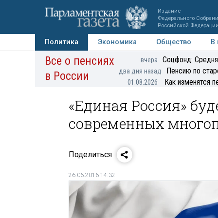
Издание
Федерального Собран
Российской Федераци
Политика
Экономика
Общество
В
Все о пенсиях
Фото
Авторы
Персоны
Мнения
Регионы
Соцфонд: Средня
вчера
Пенсию по стар
два дня назад
в России
Как изменятся п
01.08.2026
«Единая Россия» буд
современных много
Поделиться
26.06.2016 14:32