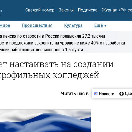
Свежий номер
Законы
Подписка
Журнал «РФ с
ия
и
 мире
Происшествия
Культура
Ещё
Медиацентр
Интервью
Колумнисты
Делова
я пенсия по старости в России превысила 27,2 тысячи
эксперт
ости предложили закрепить на уровне не ниже 40% от заработка
енсии работающих пенсионеров с 1 августа
ет настаивать на создании
профильных колледжей
Читать нас в