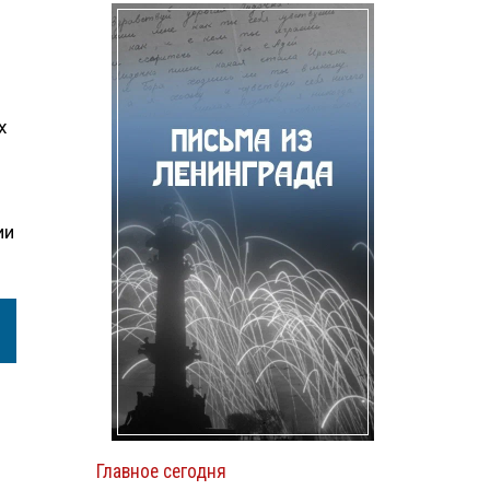
х
ии
Главное сегодня