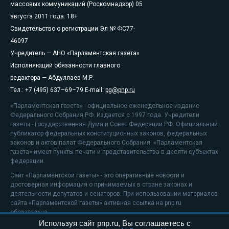
массовых коммуникаций (Роскомнадзор) 05
августа 2011 года. 18+
Свидетельство о регистрации Эл № ФС77-
46097
Учредитель — АНО «Парламентская газета»
Исполняющий обязанности главного
редактора — Абдуллаев М.Р.
Тел.: +7 (495) 637–69–79 E-mail:
pg@pnp.ru
«Парламентская газета» - официальное еженедельное издание
Федерального Собрания РФ. Издается с 1997 года. Учредители
газеты - Государственная Дума и Совет Федерации РФ. Официальный
публикатор федеральных конституционных законов, федеральных
законов и актов палат Федерального Собрания. «Парламентская
газета» имеет пункты печати и представительства в десяти субъектах
федерации.
Сайт «Парламентской газеты» - это оперативные новости и
достоверная информация о принимаемых в стране законах и
деятельности депутатов и сенаторов. При использовании материалов
сайта «Парламентской газеты» активная ссылка на pnp.ru
обязательна.
Используя сайт pnp.ru, Вы соглашаетесь с
На информационном ресурсе применяются
рекомендательные