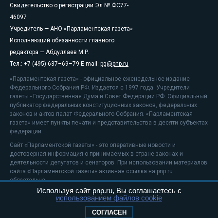
Свидетельство о регистрации Эл № ФС77-
46097
Учредитель — АНО «Парламентская газета»
Исполняющий обязанности главного
редактора — Абдуллаев М.Р.
Тел.: +7 (495) 637–69–79 E-mail:
pg@pnp.ru
«Парламентская газета» - официальное еженедельное издание
Федерального Собрания РФ. Издается с 1997 года. Учредители
газеты - Государственная Дума и Совет Федерации РФ. Официальный
публикатор федеральных конституционных законов, федеральных
законов и актов палат Федерального Собрания. «Парламентская
газета» имеет пункты печати и представительства в десяти субъектах
федерации.
Сайт «Парламентской газеты» - это оперативные новости и
достоверная информация о принимаемых в стране законах и
деятельности депутатов и сенаторов. При использовании материалов
сайта «Парламентской газеты» активная ссылка на pnp.ru
обязательна.
Используя сайт pnp.ru, Вы соглашаетесь с
На информационном ресурсе применяются
рекомендательные
использованием файлов cookie
технологии
Положение о защите персональных данных
СОГЛАСЕН