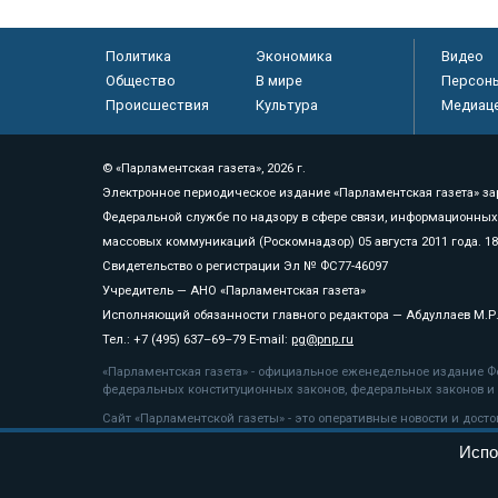
Политика
Экономика
Видео
Общество
В мире
Персон
Происшествия
Культура
Медиац
© «Парламентская газета», 2026 г.
Электронное периодическое издание «Парламентская газета» за
Федеральной службе по надзору в сфере связи, информационных
массовых коммуникаций (Роскомнадзор) 05 августа 2011 года. 1
Свидетельство о регистрации Эл № ФС77-46097
Учредитель — АНО «Парламентская газета»
Исполняющий обязанности главного редактора — Абдуллаев М.Р
Тел.: +7 (495) 637–69–79 E-mail:
pg@pnp.ru
«Парламентская газета» - официальное еженедельное издание Фе
федеральных конституционных законов, федеральных законов и а
Сайт «Парламентской газеты» - это оперативные новости и дост
«Парламентской газеты» активная ссылка на pnp.ru обязательна.
Испо
На информационном ресурсе применяются
рекомендательные т
Положение о защите персональных данных