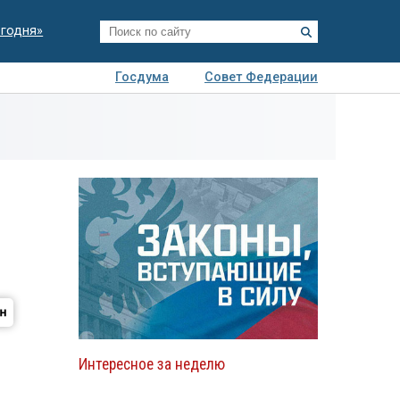
егодня»
Госдума
Совет Федерации
я
Авто
Недвижимость
Технологии
иза
Интересное за неделю