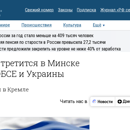
Свежий номер
Законы
Подписка
Журнал «РФ с
ия
и
 мире
Происшествия
Культура
Ещё
Медиацентр
Интервью
Колумнисты
Делова
оссии за год стало меньше на 409 тысяч человек
эксперт
яя пенсия по старости в России превысила 27,2 тысячи
сти предложили закрепить на уровне не ниже 40% от заработка
третится в Минске
ОБСЕ и Украины
 в Кремле
Читать нас в