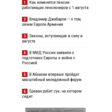
Как изменятся пенсии
1
работающих пенсионеров с 1 августа
Владимир Джабаров — о том,
2
зачем Европе Армения
Законы, вступающие в силу в
3
августе
В МИД России заявили о
4
подготовке Европы к войне с
Россией
В Абхазии впервые пройдёт
5
масштабный молодёжный форум
Ереван рубит сук, на котором
6
сидит