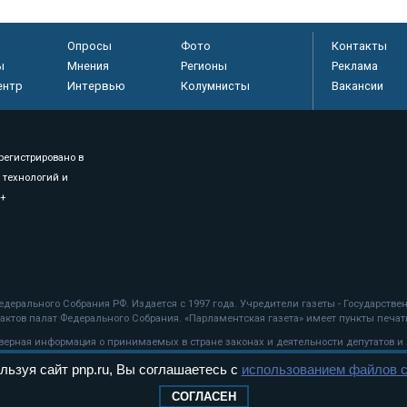
Опросы
Фото
Контакты
ы
Мнения
Регионы
Реклама
ентр
Интервью
Колумнисты
Вакансии
регистрировано в
 технологий и
8+
.
дерального Собрания РФ. Издается с 1997 года. Учредители газеты - Государств
ктов палат Федерального Собрания. «Парламентская газета» имеет пункты печати
оверная информация о принимаемых в стране законах и деятельности депутатов и
льзуя сайт pnp.ru, Вы соглашаетесь с
использованием файлов c
ехнологии
СОГЛАСЕН