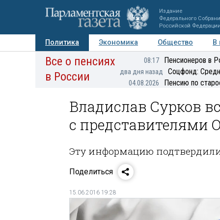
Издание
Федерального Собран
Российской Федераци
Политика
Экономика
Общество
В
Все о пенсиях
Фото
Авторы
Персоны
Мнения
Регионы
Пенсионеров в Р
08:17
Соцфонд: Средн
два дня назад
в России
Пенсию по старо
04.08.2026
Владислав Сурков вс
с представителями 
Эту информацию подтвердили
Поделиться
15.06.2016 19:28