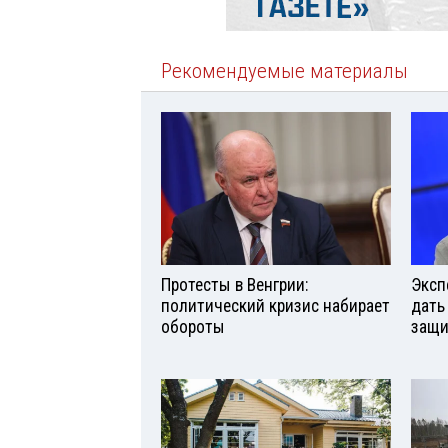
Рекомендуемые материалы
Протесты в Венгрии:
Эксп
политический кризис набирает
дать
обороты
защи