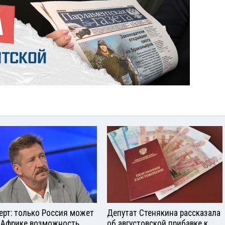
ерт: только Россия может
Депутат Стенякина рассказала
 Африке возможность
об августовской прибавке к