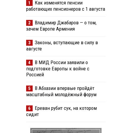
Как изменятся пенсии
1
работающих пенсионеров с 1 августа
Владимир Джабаров — о том,
2
зачем Европе Армения
Законы, вступающие в силу в
3
августе
В МИД России заявили о
4
подготовке Европы к войне с
Россией
В Абхазии впервые пройдёт
5
масштабный молодёжный форум
Ереван рубит сук, на котором
6
сидит