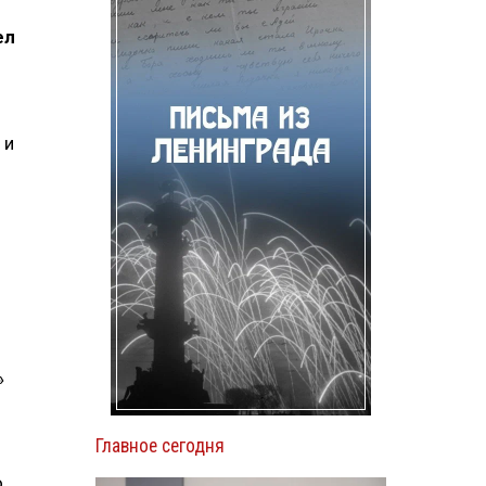
ел
 и
»
Главное сегодня
о