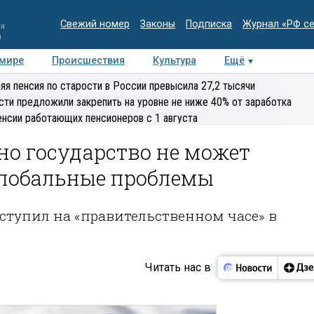
Свежий номер
Законы
Подписка
Журнал «РФ с
ия
и
 мире
Происшествия
Культура
Ещё
Медиацентр
Интервью
Колумнисты
Делова
яя пенсия по старости в России превысила 27,2 тысячи
эксперт
сти предложили закрепить на уровне не ниже 40% от заработка
енсии работающих пенсионеров с 1 августа
дно государство не может
глобальные проблемы
тупил на «правительственном часе» в
Читать нас в