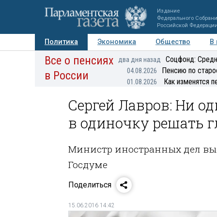
Издание
Федерального Собран
Российской Федераци
Политика
Экономика
Общество
В
Все о пенсиях
Фото
Авторы
Персоны
Мнения
Регионы
Соцфонд: Средн
два дня назад
Пенсию по старо
04.08.2026
в России
Как изменятся п
01.08.2026
Сергей Лавров: Ни о
в одиночку решать 
Министр иностранных дел выс
Госдуме
Поделиться
15.06.2016 14:42