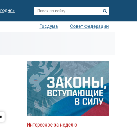
егодня»
Госдума
Совет Федерации
я
Авто
Недвижимость
Технологии
иза
Интересное за неделю