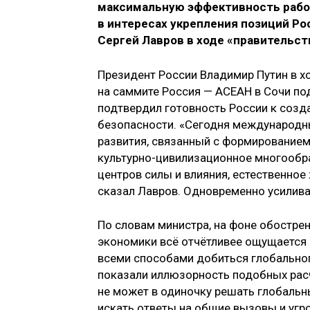
максимальную эффективность рабо
в интересах укрепления позиций Ро
Сергей Лавров в ходе «правительст
Президент России Владимир Путин в хо
на саммите Россия — АСЕАН в Сочи по
подтвердил готовность России к соз
безопасности. «Сегодня международн
развития, связанный с формирование
культурно-цивилизационное многообра
центров силы и влияния, естественно
сказал Лавров. Одновременно усилива
По словам министра, на фоне обостре
экономики всё отчётливее ощущается 
всеми способами добиться глобально
показали иллюзорность подобных расч
не может в одиночку решать глобальн
искать ответы на общие вызовы и угро