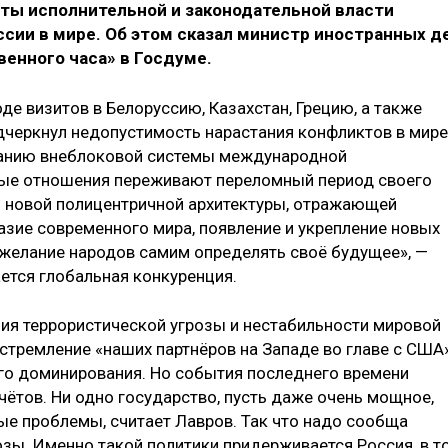
ты исполнительной и законодательной власти
ссии в мире. Об этом сказал министр иностранных д
венного часа» в Госдуме.
де визитов в Белоруссию, Казахстан, Грецию, а также
дчеркнул недопустимость нарастания конфликтов в мире
данию внеблоковой системы международной
ые отношения переживают переломный период своего
м новой полицентричной архитектуры, отражающей
зие современного мира, появление и укрепление новых
е желание народов самим определять своё будущее», —
ется глобальная конкуренция.
ния террористической угрозы и нестабильности мировой
стремление «наших партнёров на Западе во главе с США
го доминирования. Но события последнего времени
ётов. Ни одно государство, пусть даже очень мощное,
ые проблемы, считает Лавров. Так что надо сообща
зы. Именно такой политики придерживается Россия, в т