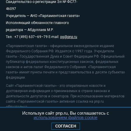
Свидетельство о регистрации Эл № ФС77-
46097
Учредитель — АНО «Парламентская газета»
Исполняющий обязанности главного
редактора — Абдуллаев М.Р.
Тел.: +7 (495) 637–69–79 E-mail:
pg@pnp.ru
«Парламентская газета» - официальное еженедельное издание
Федерального Собрания РФ. Издается с 1997 года. Учредители
газеты - Государственная Дума и Совет Федерации РФ. Официальный
публикатор федеральных конституционных законов, федеральных
законов и актов палат Федерального Собрания. «Парламентская
газета» имеет пункты печати и представительства в десяти субъектах
федерации.
Сайт «Парламентской газеты» - это оперативные новости и
достоверная информация о принимаемых в стране законах и
деятельности депутатов и сенаторов. При использовании материалов
сайта «Парламентской газеты» активная ссылка на pnp.ru
обязательна.
Используя сайт pnp.ru, Вы соглашаетесь с
На информационном ресурсе применяются
рекомендательные
использованием файлов cookie
технологии
Положение о защите персональных данных
СОГЛАСЕН