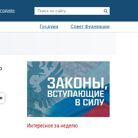
егодня»
Госдума
Совет Федерации
я
Авто
Недвижимость
Технологии
иза
ь
Интересное за неделю