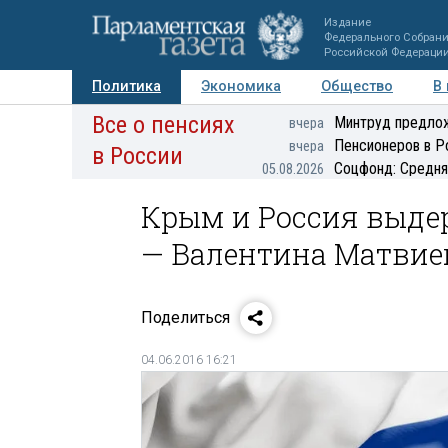
Издание
Федерального Собран
Российской Федераци
Политика
Экономика
Общество
В
Все о пенсиях
Фото
Авторы
Персоны
Мнения
Регионы
Минтруд предлож
вчера
Пенсионеров в Р
вчера
в России
Соцфонд: Средня
05.08.2026
Крым и Россия выде
— Валентина Матвие
Поделиться
04.06.2016 16:21