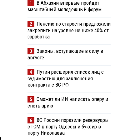
В Абхазии впервые пройдёт
1
масштабный молодёжный форум
Пенсию по старости предложили
2
закрепить на уровне не ниже 40% от
заработка
Законы, вступающие в силу в
3
августе
Путин расширил список лиц с
4
судимостью для заключения
контракта с ВС РФ
Сможет ли ИИ написать оперу и
5
спеть арию
ВС России поразили резервуары
6
с ГСМ в порту Одессы и буксир в
порту Николаева
е