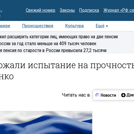
Свежий номер
Законы
Подписка
Журнал «РФ с
ия
и
 мире
Происшествия
Культура
Ещё
Медиацентр
Интервью
Колумнисты
Делова
ил расширить категории лиц, имеющих право на две пенсии
эксперт
оссии за год стало меньше на 409 тысяч человек
я пенсия по старости в России превысила 27,2 тысячи
ржали испытание на прочност
нко
Читать нас в