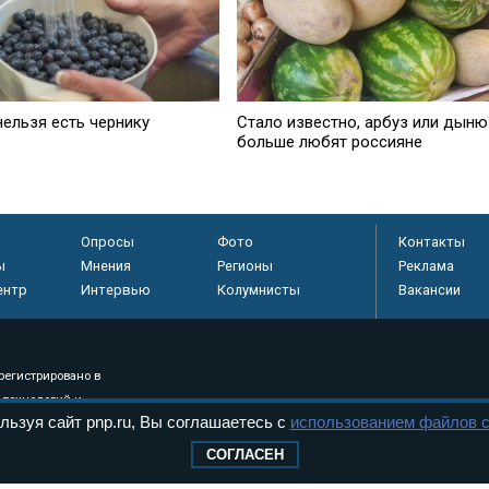
нельзя есть чернику
Стало известно, арбуз или дыню
больше любят россияне
Опросы
Фото
Контакты
ы
Мнения
Регионы
Реклама
ентр
Интервью
Колумнисты
Вакансии
регистрировано в
 технологий и
льзуя сайт pnp.ru, Вы соглашаетесь с
использованием файлов c
8+
СОГЛАСЕН