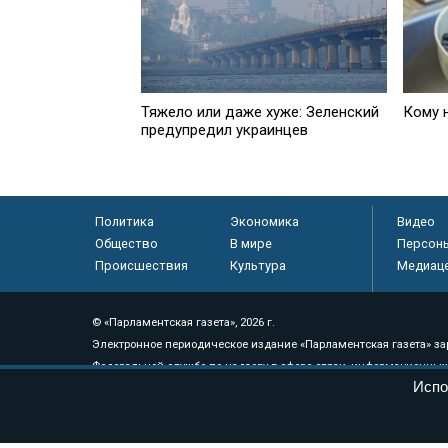
Тяжело или даже хуже: Зеленский
Кому 
предупредил украинцев
Политика
Экономика
Видео
Общество
В мире
Персон
Происшествия
Культура
Медиац
© «Парламентская газета», 2026 г.
Электронное периодическое издание «Парламентская газета» за
Федеральной службе по надзору в сфере связи, информационных
Испо
массовых коммуникаций (Роскомнадзор) 05 августа 2011 года. 1
Свидетельство о регистрации Эл № ФС77-46097
Учредитель — АНО «Парламентская газета»