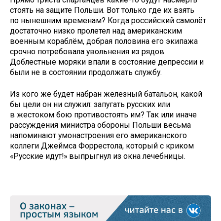
стоять на защите Польши. Вот только где их взять
по нынешним временам? Когда российский самолёт
достаточно низко пролетел над американским
военным кораблём, добрая половина его экипажа
срочно потребовала увольнения из рядов.
Доблестные моряки впали в состояние депрессии и
были не в состоянии продолжать службу.
Из кого же будет набран железный батальон, какой
бы цели он ни служил: запугать русских или
в жестоком бою противостоять им? Так или иначе
рассуждения министра обороны Польши весьма
напоминают умонастроения его американского
коллеги Джеймса Форрестола, который с криком
«Русские идут!» выпрыгнул из окна лечебницы.