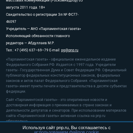
массовых коммуникаций (Роскомнадзор) 05
августа 2011 года. 18+
Свидетельство о регистрации Эл № ФС77-
46097
Учредитель — АНО «Парламентская газета»
Исполняющий обязанности главного
редактора — Абдуллаев М.Р.
Тел.: +7 (495) 637–69–79 E-mail:
pg@pnp.ru
«Парламентская газета» - официальное еженедельное издание
Федерального Собрания РФ. Издается с 1997 года. Учредители
газеты - Государственная Дума и Совет Федерации РФ. Официальный
публикатор федеральных конституционных законов, федеральных
законов и актов палат Федерального Собрания. «Парламентская
газета» имеет пункты печати и представительства в десяти субъектах
федерации.
Сайт «Парламентской газеты» - это оперативные новости и
достоверная информация о принимаемых в стране законах и
деятельности депутатов и сенаторов. При использовании материалов
сайта «Парламентской газеты» активная ссылка на pnp.ru
обязательна.
Используя сайт pnp.ru, Вы соглашаетесь с
На информационном ресурсе применяются
рекомендательные
использованием файлов cookie