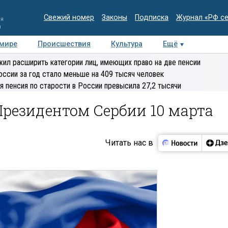
Свежий номер
Законы
Подписка
Журнал «РФ с
ия
и
 мире
Происшествия
Культура
Ещё
Медиацентр
Интервью
Колумнисты
Делова
ил расширить категории лиц, имеющих право на две пенсии
эксперт
оссии за год стало меньше на 409 тысяч человек
я пенсия по старости в России превысила 27,2 тысячи
Президентом Сербии 10 марта
Читать нас в