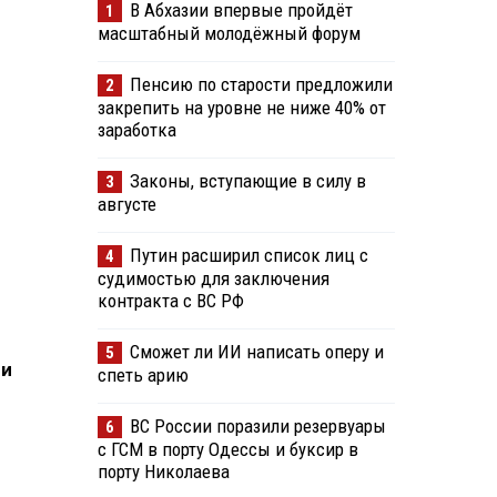
В Абхазии впервые пройдёт
1
масштабный молодёжный форум
Пенсию по старости предложили
2
закрепить на уровне не ниже 40% от
заработка
Законы, вступающие в силу в
3
августе
Путин расширил список лиц с
4
судимостью для заключения
контракта с ВС РФ
Сможет ли ИИ написать оперу и
5
ии
спеть арию
ВС России поразили резервуары
6
с ГСМ в порту Одессы и буксир в
порту Николаева