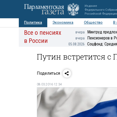
Издание
Федерального Собран
Российской Федераци
Политика
Экономика
Общество
В
Все о пенсиях
Фото
Авторы
Персоны
Мнения
Регионы
Минтруд предлож
вчера
Пенсионеров в Р
вчера
в России
Соцфонд: Средня
05.08.2026
Путин встретится с 
Поделиться
08.03.2016 12:34