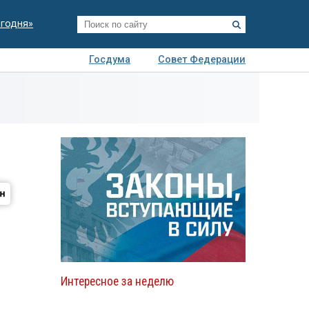
егодня»
Госдума
Совет Федерации
я
Авто
Недвижимость
Технологии
иза
Интересное за неделю