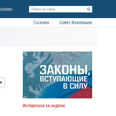
егодня»
Госдума
Совет Федерации
я
Авто
Недвижимость
Технологии
иза
Интересное за неделю