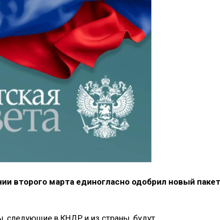
нии второго марта единогласно одобрил новый паке
ы, следующие в КНДР и из страны, будут