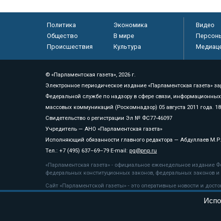
Политика
Экономика
Видео
Общество
В мире
Персон
Происшествия
Культура
Медиац
© «Парламентская газета», 2026 г.
Электронное периодическое издание «Парламентская газета» за
Федеральной службе по надзору в сфере связи, информационных
массовых коммуникаций (Роскомнадзор) 05 августа 2011 года. 1
Свидетельство о регистрации Эл № ФС77-46097
Учредитель — АНО «Парламентская газета»
Исполняющий обязанности главного редактора — Абдуллаев М.Р
Тел.: +7 (495) 637–69–79 E-mail:
pg@pnp.ru
«Парламентская газета» - официальное еженедельное издание Фе
федеральных конституционных законов, федеральных законов и а
Сайт «Парламентской газеты» - это оперативные новости и дост
«Парламентской газеты» активная ссылка на pnp.ru обязательна.
Испо
На информационном ресурсе применяются
рекомендательные т
Положение о защите персональных данных