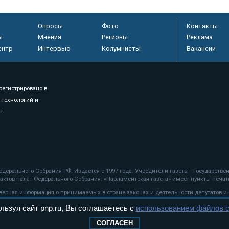
Опросы
Фото
Контакты
ы
Мнения
Регионы
Реклама
ентр
Интервью
Колумнисты
Вакансии
регистрировано в
 технологий и
8+
.
дерального Собрания РФ. Издается с 1997 года. Учредители газеты - Государств
ктов палат Федерального Собрания. «Парламентская газета» имеет пункты печати
оверная информация о принимаемых в стране законах и деятельности депутатов и
льзуя сайт pnp.ru, Вы соглашаетесь с
использованием файлов c
ехнологии
СОГЛАСЕН