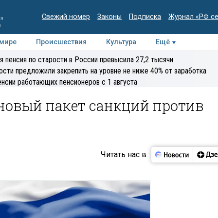
Свежий номер
Законы
Подписка
Журнал «РФ с
ия
и
 мире
Происшествия
Культура
Ещё
Медиацентр
Интервью
Колумнисты
Делова
я пенсия по старости в России превысила 27,2 тысячи
эксперт
ости предложили закрепить на уровне не ниже 40% от заработка
енсии работающих пенсионеров с 1 августа
новый пакет санкций против
Читать нас в