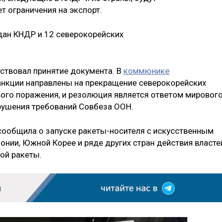
т ограничения на экспорт.
дан КНДР и 12 северокорейских
ствовал принятие документа. В
коммюнике
санкции направлены на прекращение северокорейских
ого поражения, и резолюция является ответом мировог
рушения требований Совбеза ООН.
сообщила о запуске ракеты-носителя с искусственным
онии, Южной Корее и ряде других стран действия власте
ой ракеты.