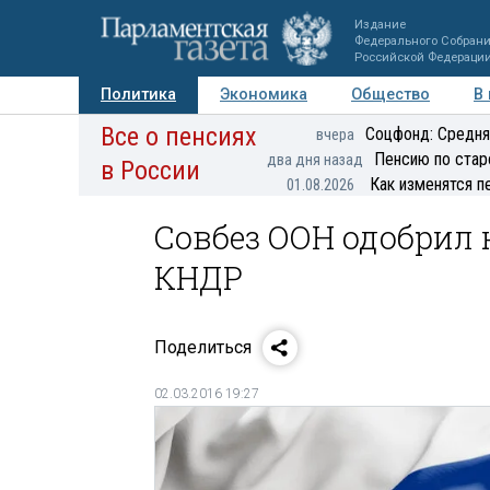
Издание
Федерального Собран
Российской Федераци
Политика
Экономика
Общество
В
Все о пенсиях
Фото
Авторы
Персоны
Мнения
Регионы
Соцфонд: Средня
вчера
Пенсию по стар
два дня назад
в России
Как изменятся п
01.08.2026
Совбез ООН одобрил 
КНДР
Поделиться
02.03.2016 19:27