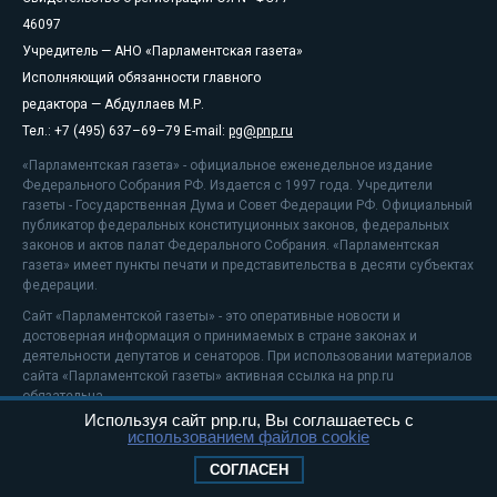
46097
Учредитель — АНО «Парламентская газета»
Исполняющий обязанности главного
редактора — Абдуллаев М.Р.
Тел.: +7 (495) 637–69–79 E-mail:
pg@pnp.ru
«Парламентская газета» - официальное еженедельное издание
Федерального Собрания РФ. Издается с 1997 года. Учредители
газеты - Государственная Дума и Совет Федерации РФ. Официальный
публикатор федеральных конституционных законов, федеральных
законов и актов палат Федерального Собрания. «Парламентская
газета» имеет пункты печати и представительства в десяти субъектах
федерации.
Сайт «Парламентской газеты» - это оперативные новости и
достоверная информация о принимаемых в стране законах и
деятельности депутатов и сенаторов. При использовании материалов
сайта «Парламентской газеты» активная ссылка на pnp.ru
обязательна.
Используя сайт pnp.ru, Вы соглашаетесь с
На информационном ресурсе применяются
рекомендательные
использованием файлов cookie
технологии
Положение о защите персональных данных
СОГЛАСЕН