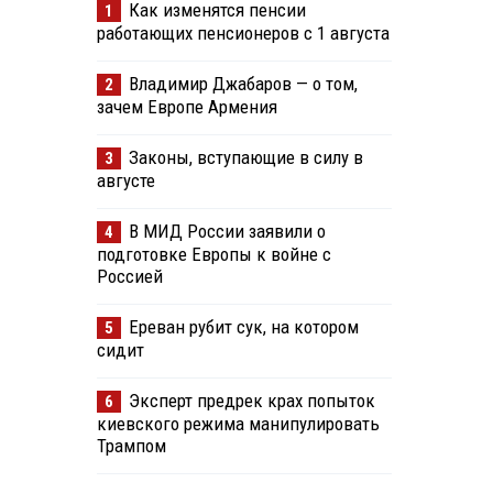
Как изменятся пенсии
1
работающих пенсионеров с 1 августа
Владимир Джабаров — о том,
2
зачем Европе Армения
Законы, вступающие в силу в
3
августе
В МИД России заявили о
4
подготовке Европы к войне с
Россией
Ереван рубит сук, на котором
5
сидит
Эксперт предрек крах попыток
6
киевского режима манипулировать
Трампом