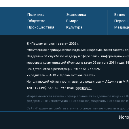
Политика
Экономика
Видео
Общество
В мире
Персон
Происшествия
Культура
Медиац
© «Парламентская газета», 2026 г.
Электронное периодическое издание «Парламентская газета» за
Федеральной службе по надзору в сфере связи, информационных
массовых коммуникаций (Роскомнадзор) 05 августа 2011 года. 1
Свидетельство о регистрации Эл № ФС77-46097
Учредитель — АНО «Парламентская газета»
Исполняющий обязанности главного редактора — Абдуллаев М.Р
Тел.: +7 (495) 637–69–79 E-mail:
pg@pnp.ru
«Парламентская газета» - официальное еженедельное издание Фе
федеральных конституционных законов, федеральных законов и а
Сайт «Парламентской газеты» - это оперативные новости и дост
«Парламентской газеты» активная ссылка на pnp.ru обязательна.
Испо
На информационном ресурсе применяются
рекомендательные т
Положение о защите персональных данных