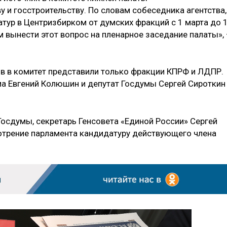
 и госстроительству. По словам собеседника агентства,
тур в Центризбирком от думских фракций с 1 марта до 
м вынести этот вопрос на пленарное заседание палаты»,
в в комитет представили только фракции КПРФ и ЛДПР.
а Евгений Колюшин и депутат Госдумы Сергей Сироткин
Госдумы, секретарь Генсовета «Единой России» Сергей
отрение парламента кандидатуру действующего члена