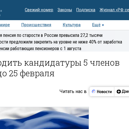
Свежий номер
Законы
Подписка
Журнал «РФ с
ия
и
 мире
Происшествия
Культура
Ещё
Медиацентр
Интервью
Колумнисты
Делова
я пенсия по старости в России превысила 27,2 тысячи
эксперт
ости предложили закрепить на уровне не ниже 40% от заработка
енсии работающих пенсионеров с 1 августа
рдить кандидатуры 5 членов
до 25 февраля
Читать нас в