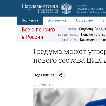
Издание
Федерального Собран
Российской Федераци
Политика
Экономика
Общество
В
Все о пенсиях
Фото
Авторы
Персоны
Мнения
Регионы
Соцфонд: Средня
вчера
Пенсию по стар
два дня назад
в России
Как изменятся п
01.08.2026
Госдума может утве
нового состава ЦИК 
Поделиться
12.02.2016 15:50