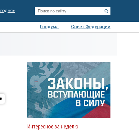
егодня»
Госдума
Совет Федерации
я
Авто
Недвижимость
Технологии
иза
Интересное за неделю