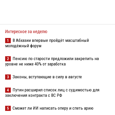
Интересное за неделю
В Абхазии впервые пройдёт масштабный
1
молодёжный форум
Пенсию по старости предложили закрепить на
2
уровне не ниже 40% от заработка
Законы, вступающие в силу в августе
3
Путин расширил список лиц с судимостью для
4
заключения контракта с ВС РФ
Сможет ли ИИ написать оперу и спеть арию
5