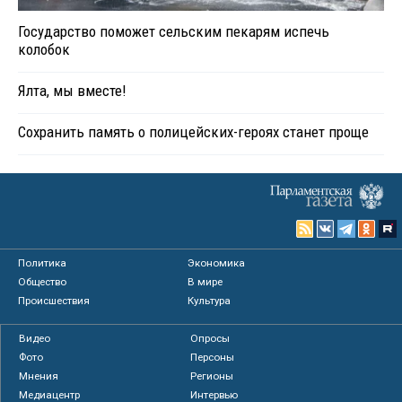
Государство поможет сельским пекарям испечь
колобок
Ялта, мы вместе!
Сохранить память о полицейских-героях станет проще
Политика
Экономика
Общество
В мире
Происшествия
Культура
Видео
Опросы
Фото
Персоны
Мнения
Регионы
Медиацентр
Интервью