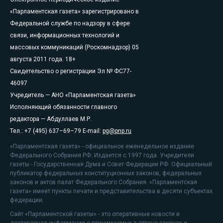
«Парламентская газета» зарегистрировано в
Федеральной службе по надзору в сфере
связи, информационных технологий и
массовых коммуникаций (Роскомнадзор) 05
августа 2011 года. 18+
Свидетельство о регистрации Эл № ФС77-
46097
Учредитель — АНО «Парламентская газета»
Исполняющий обязанности главного
редактора — Абдуллаев М.Р.
Тел.: +7 (495) 637–69–79 E-mail:
pg@pnp.ru
«Парламентская газета» - официальное еженедельное издание
Федерального Собрания РФ. Издается с 1997 года. Учредители
газеты - Государственная Дума и Совет Федерации РФ. Официальный
публикатор федеральных конституционных законов, федеральных
законов и актов палат Федерального Собрания. «Парламентская
газета» имеет пункты печати и представительства в десяти субъектах
федерации.
Сайт «Парламентской газеты» - это оперативные новости и
достоверная информация о принимаемых в стране законах и