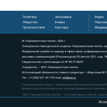
Политика
Экономика
Видео
Общество
В мире
Персон
Происшествия
Культура
Медиац
© «Парламентская газета», 2026 г.
Электронное периодическое издание «Парламентская газета» за
Федеральной службе по надзору в сфере связи, информационных
массовых коммуникаций (Роскомнадзор) 05 августа 2011 года. 1
Свидетельство о регистрации Эл № ФС77-46097
Учредитель — АНО «Парламентская газета»
Исполняющий обязанности главного редактора — Абдуллаев М.Р
Тел.: +7 (495) 637–69–79 E-mail:
pg@pnp.ru
«Парламентская газета» - официальное еженедельное издание Фе
федеральных конституционных законов, федеральных законов и а
Сайт «Парламентской газеты» - это оперативные новости и дост
«Парламентской газеты» активная ссылка на pnp.ru обязательна.
Испо
На информационном ресурсе применяются
рекомендательные т