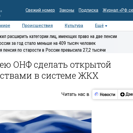
Свежий номер
Законы
Подписка
Журнал «РФ с
ия
и
 мире
Происшествия
Культура
Ещё
Медиацентр
Интервью
Колумнисты
Делова
ил расширить категории лиц, имеющих право на две пенсии
эксперт
оссии за год стало меньше на 409 тысяч человек
я пенсия по старости в России превысила 27,2 тысячи
ею ОНФ сделать открытой
дствами в системе ЖКХ
Читать нас в