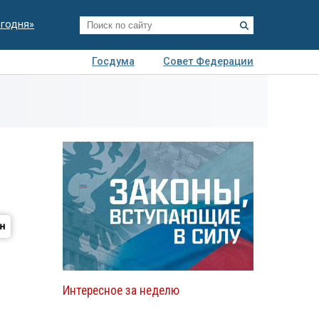
егодня»
Госдума
Совет Федерации
я
Авто
Недвижимость
Технологии
иза
Интересное за неделю