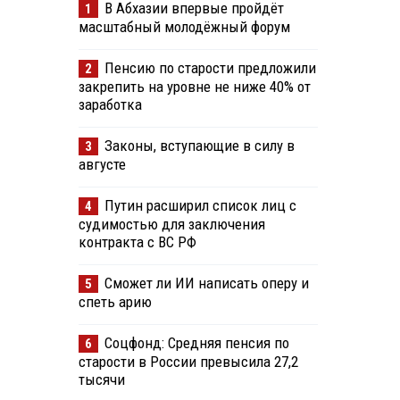
В Абхазии впервые пройдёт
1
масштабный молодёжный форум
Пенсию по старости предложили
2
закрепить на уровне не ниже 40% от
заработка
Законы, вступающие в силу в
3
августе
Путин расширил список лиц с
4
судимостью для заключения
контракта с ВС РФ
Сможет ли ИИ написать оперу и
5
спеть арию
Соцфонд: Средняя пенсия по
6
старости в России превысила 27,2
тысячи