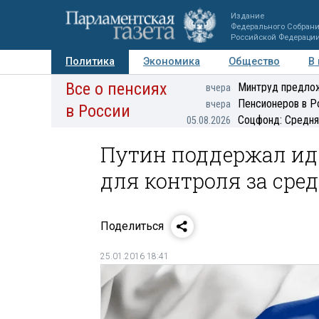
Издание
Федерального Собран
Российской Федераци
Политика
Экономика
Общество
В
Все о пенсиях
Фото
Авторы
Персоны
Мнения
Регионы
Минтруд предлож
вчера
Пенсионеров в Р
вчера
в России
Соцфонд: Средня
05.08.2026
Путин поддержал ид
для контроля за сре
Поделиться
25.01.2016 18:41