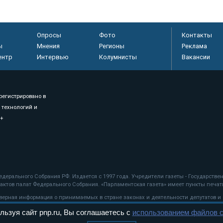
Опросы
Фото
Контакты
ы
Мнения
Регионы
Реклама
ентр
Интервью
Колумнисты
Вакансии
регистрировано в
 технологий и
8+
.
дерального Собрания РФ. Издается с 1997 года. Учредители газеты - Государств
ктов палат Федерального Собрания. «Парламентская газета» имеет пункты печати
оверная информация о принимаемых в стране законах и деятельности депутатов и
льзуя сайт pnp.ru, Вы соглашаетесь с
использованием файлов c
ехнологии