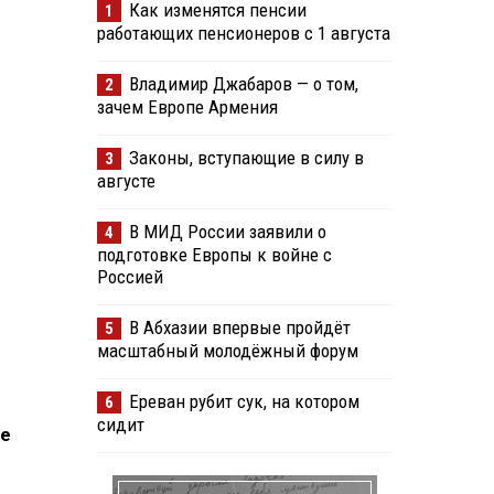
Как изменятся пенсии
1
работающих пенсионеров с 1 августа
Владимир Джабаров — о том,
2
зачем Европе Армения
Законы, вступающие в силу в
3
августе
В МИД России заявили о
4
подготовке Европы к войне с
Россией
В Абхазии впервые пройдёт
5
масштабный молодёжный форум
Ереван рубит сук, на котором
6
сидит
ие