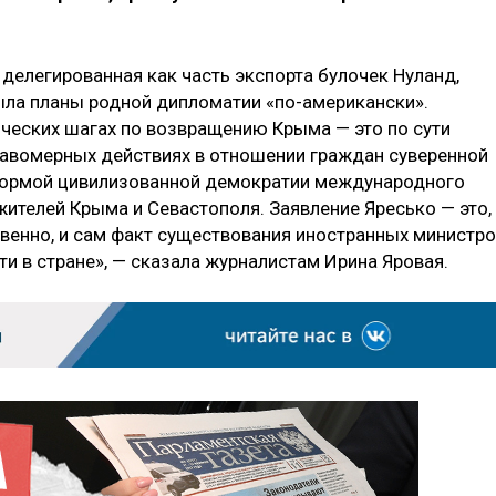
делегированная как часть экспорта булочек Нуланд,
ыла планы родной дипломатии «по-американски».
ческих шагах по возвращению Крыма — это по сути
равомерных действиях в отношении граждан суверенной
формой цивилизованной демократии международного
телей Крыма и Севастополя. Заявление Яресько — это,
ственно, и сам факт существования иностранных министр
ти в стране», — сказала журналистам Ирина Яровая.