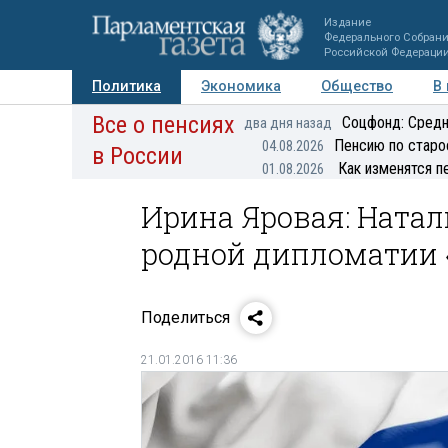
Издание
Федерального Собран
Российской Федераци
Политика
Экономика
Общество
В
Все о пенсиях
Фото
Авторы
Персоны
Мнения
Регионы
Соцфонд: Средн
два дня назад
Пенсию по старо
04.08.2026
в России
Как изменятся п
01.08.2026
Ирина Яровая: Натал
родной дипломатии 
Поделиться
21.01.2016 11:36