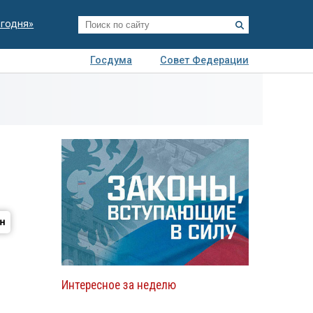
егодня»
Госдума
Совет Федерации
я
Авто
Недвижимость
Технологии
иза
Интересное за неделю