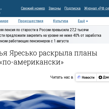
Свежий номер
Законы
Подписка
Журнал «РФ с
ия
и
 мире
Происшествия
Культура
Ещё
Медиацентр
Интервью
Колумнисты
Делова
яя пенсия по старости в России превысила 27,2 тысячи
эксперт
сти предложили закрепить на уровне не ниже 40% от заработка
енсии работающих пенсионеров с 1 августа
ья Яресько раскрыла планы
«по-американски»
Читать нас в