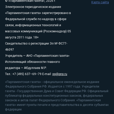
© «Парламентская газета», 2026 г.
Карта сайта
Электронное периодическое издание
«Парламентская газета» зарегистрировано в
Федеральной службе по надзору в сфере
связи, информационных технологий и
массовых коммуникаций (Роскомнадзор) 05
августа 2011 года. 18+
Свидетельство о регистрации Эл № ФС77-
46097
Учредитель — АНО «Парламентская газета»
Исполняющий обязанности главного
редактора — Абдуллаев М.Р.
Тел.: +7 (495) 637–69–79 E-mail:
pg@pnp.ru
«Парламентская газета» - официальное еженедельное издание
Федерального Собрания РФ. Издается с 1997 года. Учредители
газеты - Государственная Дума и Совет Федерации РФ. Официальный
публикатор федеральных конституционных законов, федеральных
законов и актов палат Федерального Собрания. «Парламентская
газета» имеет пункты печати и представительства в десяти субъектах
федерации.