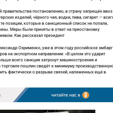
й правительства постановлению, в страну запрещён ввоз
ерских изделий, чёрного чая, водки, пива, сигарет — всег
 те позиции, которые в санкционный список не попали,
ины. Меры были приняты в ответ на приостановку
иевом. Как рассказал президент
лександр Охрименко, уже в этом году российское эмбар
ров на экспортном направлении. «В целом это ударит
больше всего санкции затронут машиностроение и
 торговле пошлин сведёт к минимуму производственну
ить фактически о разрыве связей, налаженных ещё в