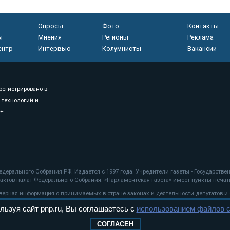
Опросы
Фото
Контакты
ы
Мнения
Регионы
Реклама
ентр
Интервью
Колумнисты
Вакансии
регистрировано в
 технологий и
8+
.
дерального Собрания РФ. Издается с 1997 года. Учредители газеты - Государств
ктов палат Федерального Собрания. «Парламентская газета» имеет пункты печати
оверная информация о принимаемых в стране законах и деятельности депутатов и
льзуя сайт pnp.ru, Вы соглашаетесь с
использованием файлов c
ехнологии
СОГЛАСЕН