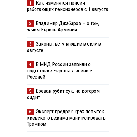
Как изменятся пенсии
1
работающих пенсионеров с 1 августа
Владимир Джабаров — о том,
2
зачем Европе Армения
Законы, вступающие в силу в
3
августе
В МИД России заявили о
4
подготовке Европы к войне с
Россией
Ереван рубит сук, на котором
5
сидит
Эксперт предрек крах попыток
6
киевского режима манипулировать
и
Трампом