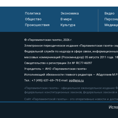
Политика
Экономика
Видео
Общество
В мире
Персон
Происшествия
Культура
Медиац
© «Парламентская газета», 2026 г.
Электронное периодическое издание «Парламентская газета» за
Федеральной службе по надзору в сфере связи, информационных
массовых коммуникаций (Роскомнадзор) 05 августа 2011 года. 1
Свидетельство о регистрации Эл № ФС77-46097
Учредитель — АНО «Парламентская газета»
Исполняющий обязанности главного редактора — Абдуллаев М.Р
Тел.: +7 (495) 637–69–79 E-mail:
pg@pnp.ru
«Парламентская газета» - официальное еженедельное издание Фе
федеральных конституционных законов, федеральных законов и а
Сайт «Парламентской газеты» - это оперативные новости и дост
«Парламентской газеты» активная ссылка на pnp.ru обязательна.
Испо
На информационном ресурсе применяются
рекомендательные т
Положение о защите персональных данных