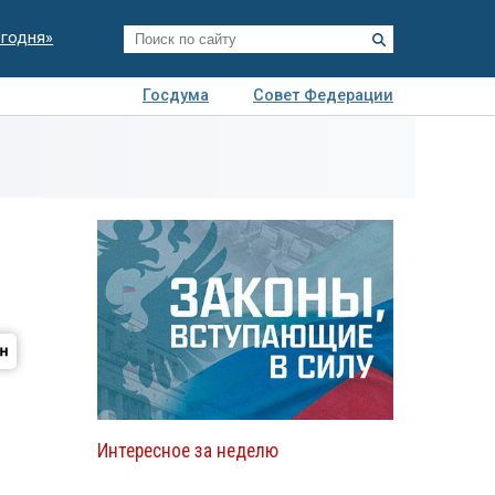
егодня»
Госдума
Совет Федерации
я
Авто
Недвижимость
Технологии
иза
Интересное за неделю