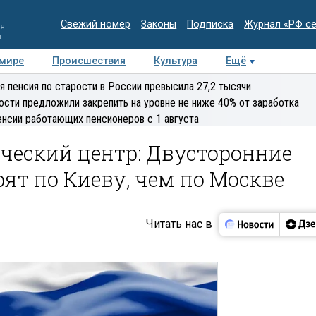
Свежий номер
Законы
Подписка
Журнал «РФ с
ия
и
 мире
Происшествия
Культура
Ещё
Медиацентр
Интервью
Колумнисты
Делова
я пенсия по старости в России превысила 27,2 тысячи
эксперт
ости предложили закрепить на уровне не ниже 40% от заработка
енсии работающих пенсионеров с 1 августа
ческий центр: Двусторонние
ят по Киеву, чем по Москве
Читать нас в