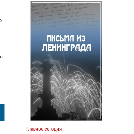
о
го
ю
Главное сегодня