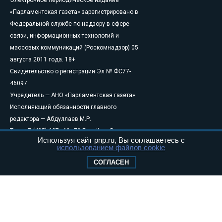
Электронное периодическое издание
«Парламентская газета» зарегистрировано в
Федеральной службе по надзору в сфере
связи, информационных технологий и
массовых коммуникаций (Роскомнадзор) 05
августа 2011 года. 18+
Свидетельство о регистрации Эл № ФС77-
46097
Учредитель — АНО «Парламентская газета»
Исполняющий обязанности главного
редактора — Абдуллаев М.Р.
Тел.: +7 (495) 637–69–79 E-mail:
pg@pnp.ru
Используя сайт pnp.ru, Вы соглашаетесь с
«Парламентская газета» - официальное еженедельное издание
использованием файлов cookie
Федерального Собрания РФ. Издается с 1997 года. Учредители
СОГЛАСЕН
газеты - Государственная Дума и Совет Федерации РФ. Официальный
публикатор федеральных конституционных законов, федеральных
законов и актов палат Федерального Собрания. «Парламентская
газета» имеет пункты печати и представительства в десяти субъектах
федерации.
Сайт «Парламентской газеты» - это оперативные новости и