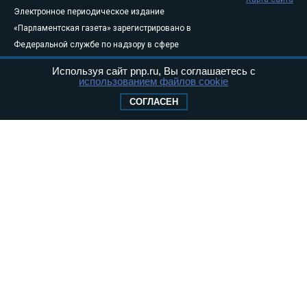
Электронное периодическое издание
«Парламентская газета» зарегистрировано в
Федеральной службе по надзору в сфере
связи, информационных технологий и
Используя сайт pnp.ru, Вы соглашаетесь с
массовых коммуникаций (Роскомнадзор) 05
использованием файлов cookie
августа 2011 года. 18+
СОГЛАСЕН
Свидетельство о регистрации Эл № ФС77-
46097
Учредитель — АНО «Парламентская газета»
Исполняющий обязанности главного
редактора — Абдуллаев М.Р.
Тел.: +7 (495) 637–69–79 E-mail:
pg@pnp.ru
«Парламентская газета» - официальное еженедельное издание
Федерального Собрания РФ. Издается с 1997 года. Учредители
газеты - Государственная Дума и Совет Федерации РФ. Официальный
публикатор федеральных конституционных законов, федеральных
законов и актов палат Федерального Собрания. «Парламентская
газета» имеет пункты печати и представительства в десяти субъектах
федерации.