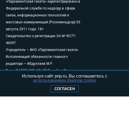
«Парламентская газета» зарегистрировано в
Федеральной службе по надзору в сфере
связи, информационных технологий и
массовых коммуникаций (Роскомнадзор) 05
августа 2011 года. 18+
Свидетельство о регистрации Эл № ФС77-
46097
Учредитель — АНО «Парламентская газета»
Исполняющий обязанности главного
редактора — Абдуллаев М.Р.
Тел.: +7 (495) 637–69–79 E-mail:
pg@pnp.ru
Используя сайт pnp.ru, Вы соглашаетесь с
«Парламентская газета» - официальное еженедельное издание
использованием файлов cookie
Федерального Собрания РФ. Издается с 1997 года. Учредители
СОГЛАСЕН
газеты - Государственная Дума и Совет Федерации РФ. Официальный
публикатор федеральных конституционных законов, федеральных
законов и актов палат Федерального Собрания. «Парламентская
газета» имеет пункты печати и представительства в десяти субъектах
федерации.
Сайт «Парламентской газеты» - это оперативные новости и
достоверная информация о принимаемых в стране законах и
деятельности депутатов и сенаторов. При использовании материалов