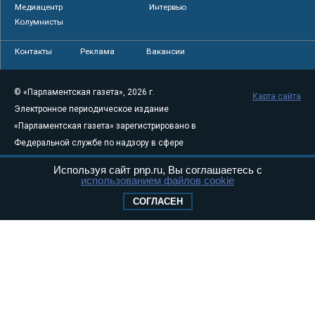
Медиацентр
Интервью
Колумнисты
Контакты
Реклама
Вакансии
© «Парламентская газета», 2026 г.
Карта сайта
Электронное периодическое издание
«Парламентская газета» зарегистрировано в
Федеральной службе по надзору в сфере
связи, информационных технологий и
Используя сайт pnp.ru, Вы соглашаетесь с
массовых коммуникаций (Роскомнадзор) 05
использованием файлов cookie
августа 2011 года. 18+
СОГЛАСЕН
Свидетельство о регистрации Эл № ФС77-
46097
Учредитель — АНО «Парламентская газета»
Исполняющий обязанности главного
редактора — Абдуллаев М.Р.
Тел.: +7 (495) 637–69–79 E-mail:
pg@pnp.ru