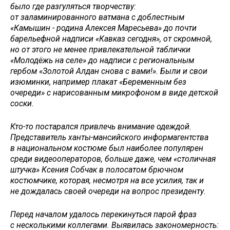
было где разгуляться творчеству:
от заламинированного ватмана с доблестным
«Камышин - родина Алексея Маресьева» до почти
барельефной надписи «Кавказ сегодня», от скромной,
но от этого не менее привлекательной таблички
«Молодёжь на селе» до надписи с региональным
гербом «Золотой Алдан снова с вами!». Были и свои
изюминки, например плакат «Беременным без
очереди» с нарисованным микрофоном в виде детской
соски.
Кто-то постарался привлечь внимание одеждой.
Представитель ханты-мансийского информагентства
в национальном костюме был наиболее популярен
среди видеооператоров, больше даже, чем «столичная
штучка» Ксения Собчак в полосатом брючном
костюмчике, которая, несмотря на все усилия, так и
не дождалась своей очереди на вопрос президенту.
Перед началом удалось перекинуться парой фраз
с несколькими коллегами. Выявилась закономерность: