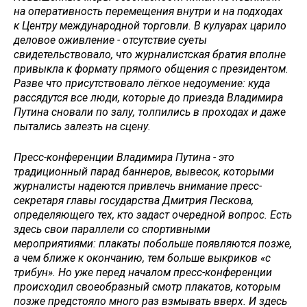
на оперативность перемещения внутри и на подходах
к Центру международной торговли. В кулуарах царило
деловое оживление - отсутствие суеты
свидетельствовало, что журналистская братия вполне
привыкла к формату прямого общения с президентом.
Разве что присутствовало лёгкое недоумение: куда
рассядутся все люди, которые до приезда Владимира
Путина сновали по залу, толпились в проходах и даже
пытались залезть на сцену.
Пресс-конференции Владимира Путина - это
традиционный парад баннеров, вывесок, которыми
журналисты надеются привлечь внимание пресс-
секретаря главы государства Дмитрия Пескова,
определяющего тех, кто задаст очередной вопрос. Есть
здесь свои параллели со спортивными
мероприятиями: плакаты побольше появляются позже,
а чем ближе к окончанию, тем больше выкриков «с
трибун». Но уже перед началом пресс-конференции
происходил своеобразный смотр плакатов, которым
позже предстояло много раз взмывать вверх. И здесь