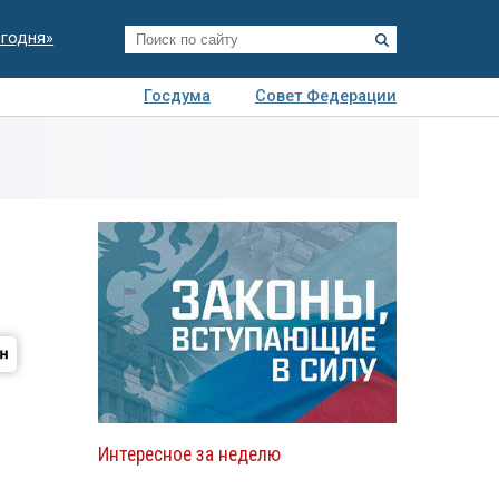
егодня»
Госдума
Совет Федерации
я
Авто
Недвижимость
Технологии
иза
Интересное за неделю