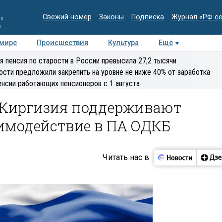
Свежий номер
Законы
Подписка
Журнал «РФ с
ия
и
 мире
Происшествия
Культура
Ещё
Медиацентр
Интервью
Колумнисты
Делова
я пенсия по старости в России превысила 27,2 тысячи
эксперт
ости предложили закрепить на уровне не ниже 40% от заработка
енсии работающих пенсионеров с 1 августа
 Киргизия поддерживают
аимодействие в ПА ОДКБ
Читать нас в