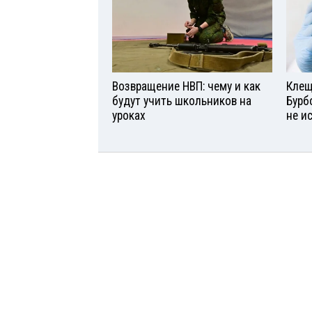
Возвращение НВП: чему и как
Клещ
будут учить школьников на
Бурб
уроках
не и