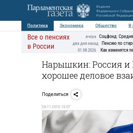
Издание
Федерального Собран
Российской Федераци
Политика
Экономика
Общество
В
Все о пенсиях
Фото
Авторы
Персоны
Мнения
Регионы
Соцфонд: Средня
вчера
Пенсию по стар
два дня назад
в России
Как изменятся п
01.08.2026
Нарышкин: Россия и
хорошее деловое вз
Поделиться
26.11.2015 15:07