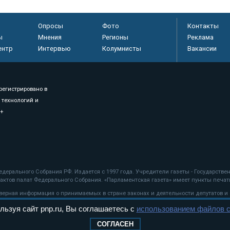
Опросы
Фото
Контакты
ы
Мнения
Регионы
Реклама
ентр
Интервью
Колумнисты
Вакансии
регистрировано в
 технологий и
8+
.
дерального Собрания РФ. Издается с 1997 года. Учредители газеты - Государств
ктов палат Федерального Собрания. «Парламентская газета» имеет пункты печати
оверная информация о принимаемых в стране законах и деятельности депутатов и
льзуя сайт pnp.ru, Вы соглашаетесь с
использованием файлов c
ехнологии
СОГЛАСЕН