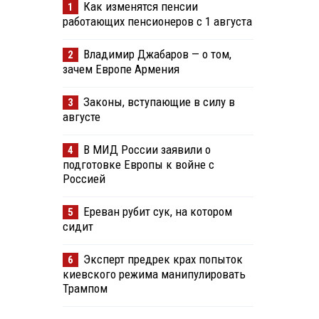
Как изменятся пенсии
1
работающих пенсионеров с 1 августа
Владимир Джабаров — о том,
2
зачем Европе Армения
Законы, вступающие в силу в
3
августе
В МИД России заявили о
4
подготовке Европы к войне с
Россией
Ереван рубит сук, на котором
5
сидит
Эксперт предрек крах попыток
6
киевского режима манипулировать
Трампом