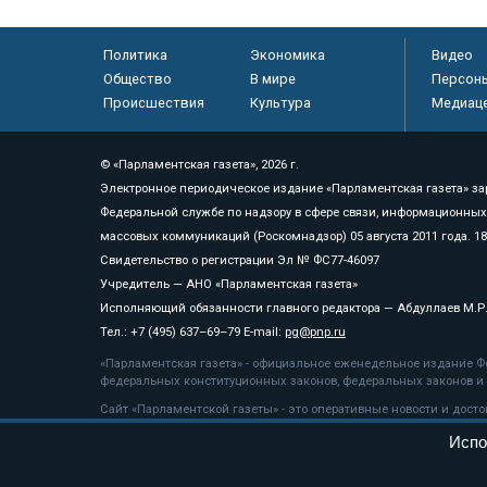
Политика
Экономика
Видео
Общество
В мире
Персон
Происшествия
Культура
Медиац
© «Парламентская газета», 2026 г.
Электронное периодическое издание «Парламентская газета» за
Федеральной службе по надзору в сфере связи, информационных
массовых коммуникаций (Роскомнадзор) 05 августа 2011 года. 1
Свидетельство о регистрации Эл № ФС77-46097
Учредитель — АНО «Парламентская газета»
Исполняющий обязанности главного редактора — Абдуллаев М.Р
Тел.: +7 (495) 637–69–79 E-mail:
pg@pnp.ru
«Парламентская газета» - официальное еженедельное издание Фе
федеральных конституционных законов, федеральных законов и а
Сайт «Парламентской газеты» - это оперативные новости и дост
«Парламентской газеты» активная ссылка на pnp.ru обязательна.
Испо
На информационном ресурсе применяются
рекомендательные т
Положение о защите персональных данных