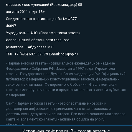
массовых коммуникаций (Роскомнадзор) 05
августа 2011 года. 18+
Свидетельство о регистрации Эл № ФС77-
46097
Учредитель — АНО «Парламентская газета»
Исполняющий обязанности главного
редактора — Абдуллаев М.Р.
Тел.: +7 (495) 637–69–79 E-mail:
pg@pnp.ru
«Парламентская газета» - официальное еженедельное издание
Федерального Собрания РФ. Издается с 1997 года. Учредители
газеты - Государственная Дума и Совет Федерации РФ. Официальный
публикатор федеральных конституционных законов, федеральных
законов и актов палат Федерального Собрания. «Парламентская
газета» имеет пункты печати и представительства в десяти субъектах
федерации.
Сайт «Парламентской газеты» - это оперативные новости и
достоверная информация о принимаемых в стране законах и
деятельности депутатов и сенаторов. При использовании материалов
сайта «Парламентской газеты» активная ссылка на pnp.ru
обязательна.
Используя сайт pnp.ru, Вы соглашаетесь с