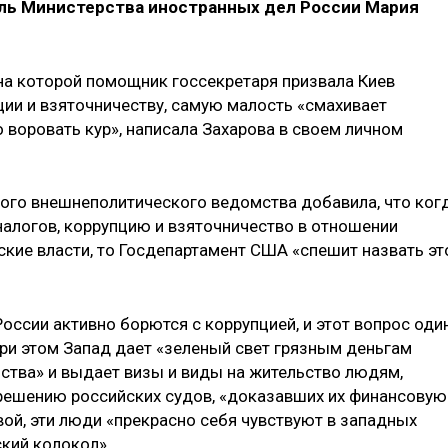
ль Министерства иностранных дел России Мария
на которой помощник госсекретаря призвала Киев
ции и взяточничеству, самую малость «смахивает
о воровать кур», написала Захарова в своем личном
ого внешнеполитического ведомства добавила, что ког
налогов, коррупцию и взяточничество в отношении
ские власти, то Госдепартамент США «спешит назвать эт
России активно борются с коррупцией, и этот вопрос оди
ри этом Запад дает «зеленый свет грязным деньгам
нства» и выдает визы и виды на жительство людям,
решению российских судов, «доказавших их финансовую
ой, эти люди «прекрасно себя чувствуют в западных
ский колокол».