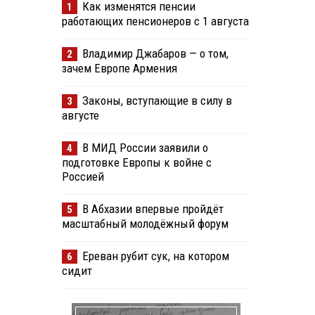
Как изменятся пенсии
1
работающих пенсионеров с 1 августа
Владимир Джабаров — о том,
2
зачем Европе Армения
Законы, вступающие в силу в
3
августе
В МИД России заявили о
4
подготовке Европы к войне с
Россией
В Абхазии впервые пройдёт
5
масштабный молодёжный форум
Ереван рубит сук, на котором
6
сидит