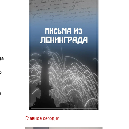
да
о
н
Главное сегодня