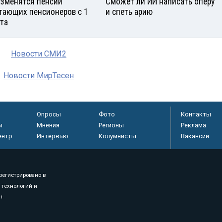
изменятся пенсии
Сможет ли ИИ написать оперу
тающих пенсионеров с 1
и спеть арию
ста
Новости СМИ2
Новости МирТесен
Опросы
Фото
Контакты
ы
Мнения
Регионы
Реклама
ентр
Интервью
Колумнисты
Вакансии
регистрировано в
 технологий и
8+