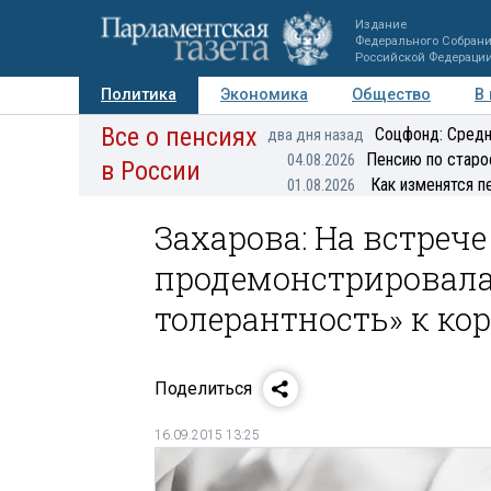
Издание
Федерального Собран
Российской Федераци
Политика
Экономика
Общество
В
Все о пенсиях
Фото
Авторы
Персоны
Мнения
Регионы
Соцфонд: Средн
два дня назад
Пенсию по старо
04.08.2026
в России
Как изменятся п
01.08.2026
Захарова: На встреч
продемонстрировал
толерантность» к ко
Поделиться
16.09.2015 13:25