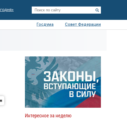
егодня»
Госдума
Совет Федерации
я
Авто
Недвижимость
Технологии
иза
Интересное за неделю