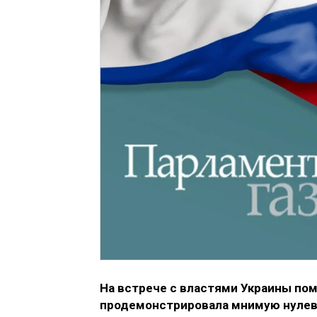
На встрече с властями Украины по
продемонстрировала мнимую нулеву