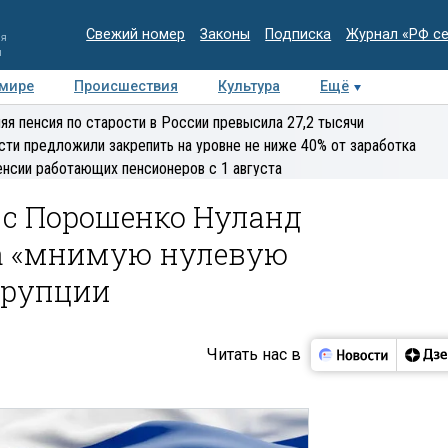
Свежий номер
Законы
Подписка
Журнал «РФ с
ия
и
 мире
Происшествия
Культура
Ещё
Медиацентр
Интервью
Колумнисты
Делова
яя пенсия по старости в России превысила 27,2 тысячи
эксперт
сти предложили закрепить на уровне не ниже 40% от заработка
енсии работающих пенсионеров с 1 августа
е с Порошенко Нуланд
а «мнимую нулевую
ррупции
Читать нас в