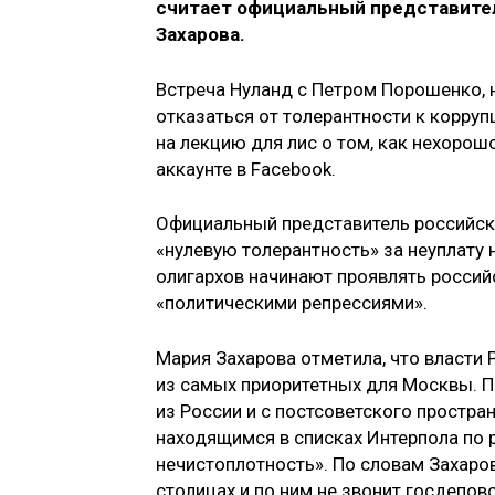
считает официальный представите
Захарова.
Встреча Нуланд с Петром Порошенко, 
отказаться от толерантности к корруп
на лекцию для лис о том, как нехорош
аккаунте в Facebook.
Официальный представитель российск
«нулевую толерантность» за неуплату 
олигархов начинают проявлять россий
«политическими репрессиями».
Мария Захарова отметила, что власти 
из самых приоритетных для Москвы. П
из России и с постсоветского простра
находящимся в списках Интерпола по 
нечистоплотность». По словам Захаров
столицах и по ним не звонит госдепов