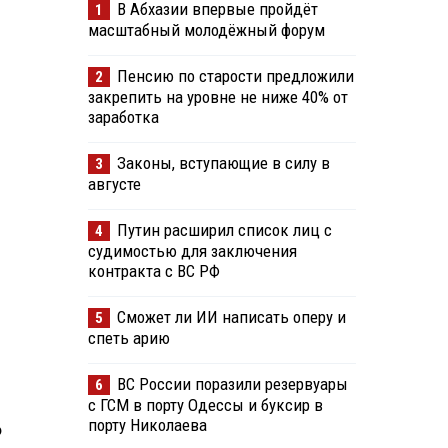
В Абхазии впервые пройдёт
1
масштабный молодёжный форум
Пенсию по старости предложили
2
закрепить на уровне не ниже 40% от
заработка
Законы, вступающие в силу в
3
августе
Путин расширил список лиц с
4
судимостью для заключения
контракта с ВС РФ
Сможет ли ИИ написать оперу и
5
спеть арию
ВС России поразили резервуары
6
с ГСМ в порту Одессы и буксир в
порту Николаева
Ф