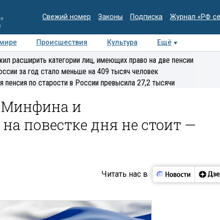
Свежий номер
Законы
Подписка
Журнал «РФ с
ия
и
 мире
Происшествия
Культура
Ещё
Медиацентр
Интервью
Колумнисты
Делова
ил расширить категории лиц, имеющих право на две пенсии
эксперт
оссии за год стало меньше на 409 тысяч человек
я пенсия по старости в России превысила 27,2 тысячи
 Минфина и
а повестке дня не стоит —
Читать нас в