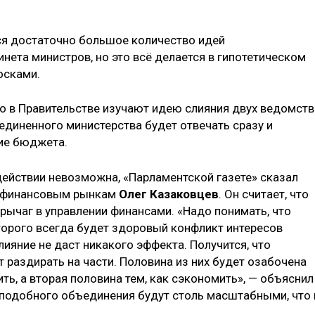
тся достаточно большое количество идей
нета министров, но это всё делается в гипотетическом
осками.
о в Правительстве изучают идею слияния двух ведомств
единенного министерства будет отвечать сразу и
ние бюджета.
 действии невозможна, «Парламентской газете» сказал
и финансовым рынкам
Олег Казаковцев
. Он считает, что
 рычаг в управлении финансами. «Надо понимать, что
торого всегда будет здоровый конфликт интересов
лияние не даст никакого эффекта. Получится, что
 раздирать на части. Половина из них будет озабочена
тить, а вторая половина тем, как сэкономить», — объяснил
т подобного объединения будут столь масштабными, что 