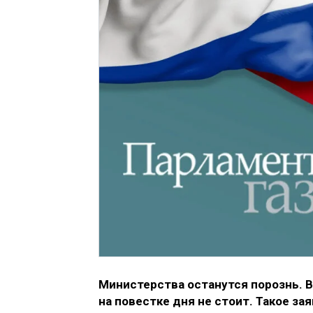
Министерства останутся порознь. 
на повестке дня не стоит. Такое з