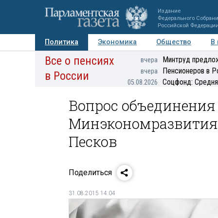
Издание
Федерального Собран
Российской Федераци
Политика
Экономика
Общество
В
Все о пенсиях
Фото
Авторы
Персоны
Мнения
Регионы
Минтруд предлож
вчера
Пенсионеров в Р
вчера
в России
Соцфонд: Средня
05.08.2026
Вопрос объединения
Минэкономразвития н
Песков
Поделиться
31.08.2015 14:04