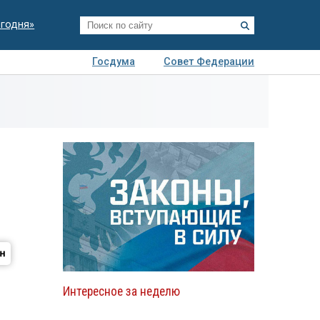
егодня»
Госдума
Совет Федерации
я
Авто
Недвижимость
Технологии
иза
Интересное за неделю