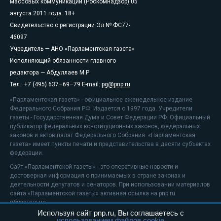
массовых коммуникаций (Роскомнадзор) 05
августа 2011 года. 18+
Свидетельство о регистрации Эл № ФС77-
46097
Учредитель — АНО «Парламентская газета»
Исполняющий обязанности главного
редактора — Абдуллаев М.Р.
Тел.: +7 (495) 637–69–79 E-mail:
pg@pnp.ru
«Парламентская газета» - официальное еженедельное издание
Федерального Собрания РФ. Издается с 1997 года. Учредители
газеты - Государственная Дума и Совет Федерации РФ. Официальный
публикатор федеральных конституционных законов, федеральных
законов и актов палат Федерального Собрания. «Парламентская
газета» имеет пункты печати и представительства в десяти субъектах
федерации.
Сайт «Парламентской газеты» - это оперативные новости и
достоверная информация о принимаемых в стране законах и
деятельности депутатов и сенаторов. При использовании материалов
сайта «Парламентской газеты» активная ссылка на pnp.ru
обязательна.
Используя сайт pnp.ru, Вы соглашаетесь с
На информационном ресурсе применяются
рекомендательные
использованием файлов cookie