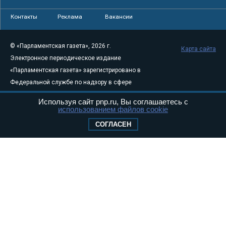
Контакты
Реклама
Вакансии
© «Парламентская газета», 2026 г.
Карта сайта
Электронное периодическое издание
«Парламентская газета» зарегистрировано в
Федеральной службе по надзору в сфере
связи, информационных технологий и
Используя сайт pnp.ru, Вы соглашаетесь с
массовых коммуникаций (Роскомнадзор) 05
использованием файлов cookie
августа 2011 года. 18+
СОГЛАСЕН
Свидетельство о регистрации Эл № ФС77-
46097
Учредитель — АНО «Парламентская газета»
Исполняющий обязанности главного
редактора — Абдуллаев М.Р.
Тел.: +7 (495) 637–69–79 E-mail:
pg@pnp.ru
«Парламентская газета» - официальное еженедельное издание
Федерального Собрания РФ. Издается с 1997 года. Учредители
газеты - Государственная Дума и Совет Федерации РФ. Официальный