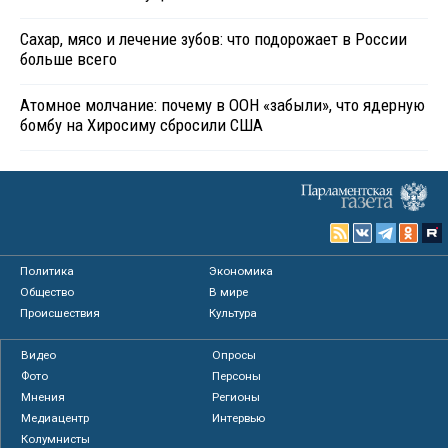
Сахар, мясо и лечение зубов: что подорожает в России
больше всего
Атомное молчание: почему в ООН «забыли», что ядерную
бомбу на Хиросиму сбросили США
Политика
Экономика
Общество
В мире
Происшествия
Культура
Видео
Опросы
Фото
Персоны
Мнения
Регионы
Медиацентр
Интервью
Колумнисты