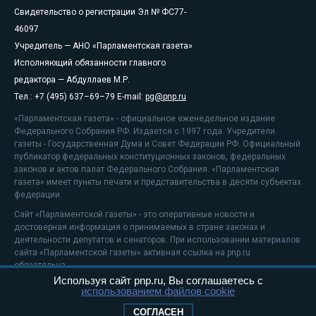
Свидетельство о регистрации Эл № ФС77-
46097
Учредитель — АНО «Парламентская газета»
Исполняющий обязанности главного
редактора — Абдуллаев М.Р.
Тел.: +7 (495) 637–69–79 E-mail:
pg@pnp.ru
«Парламентская газета» - официальное еженедельное издание
Федерального Собрания РФ. Издается с 1997 года. Учредители
газеты - Государственная Дума и Совет Федерации РФ. Официальный
публикатор федеральных конституционных законов, федеральных
законов и актов палат Федерального Собрания. «Парламентская
газета» имеет пункты печати и представительства в десяти субъектах
федерации.
Сайт «Парламентской газеты» - это оперативные новости и
достоверная информация о принимаемых в стране законах и
деятельности депутатов и сенаторов. При использовании материалов
сайта «Парламентской газеты» активная ссылка на pnp.ru
обязательна.
Используя сайт pnp.ru, Вы соглашаетесь с
На информационном ресурсе применяются
рекомендательные
использованием файлов cookie
технологии
Положение о защите персональных данных
СОГЛАСЕН