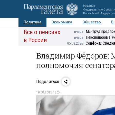
Издание
Федерального Собран
Российской Федераци
Политика
Экономика
Общество
В
Все о пенсиях
Фото
Авторы
Персоны
Мнения
Регионы
Минтруд предлож
вчера
Пенсионеров в Р
вчера
в России
Соцфонд: Средня
05.08.2026
Владимир Фёдоров: 
полномочия сенатора
Поделиться
19.08.2015 18:24