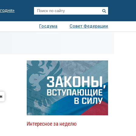
егодня»
Госдума
Совет Федерации
я
Авто
Недвижимость
Технологии
иза
Интересное за неделю