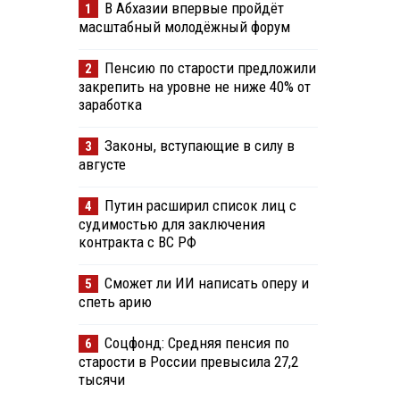
В Абхазии впервые пройдёт
1
масштабный молодёжный форум
Пенсию по старости предложили
2
закрепить на уровне не ниже 40% от
заработка
Законы, вступающие в силу в
3
августе
Путин расширил список лиц с
4
судимостью для заключения
контракта с ВС РФ
Сможет ли ИИ написать оперу и
5
спеть арию
Соцфонд: Средняя пенсия по
6
старости в России превысила 27,2
тысячи