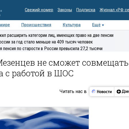
Свежий номер
Законы
Подписка
Журнал «РФ с
ия
и
 мире
Происшествия
Культура
Ещё
Медиацентр
Интервью
Колумнисты
Делова
ил расширить категории лиц, имеющих право на две пенсии
эксперт
оссии за год стало меньше на 409 тысяч человек
я пенсия по старости в России превысила 27,2 тысячи
Мезенцев не сможет совмещать
 с работой в ШОС
Читать нас в