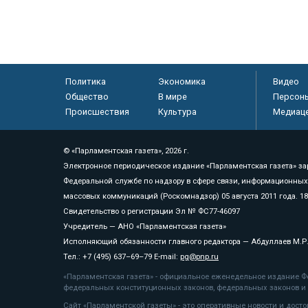
Политика
Экономика
Видео
Общество
В мире
Персон
Происшествия
Культура
Медиац
© «Парламентская газета», 2026 г.
Электронное периодическое издание «Парламентская газета» за
Федеральной службе по надзору в сфере связи, информационных
массовых коммуникаций (Роскомнадзор) 05 августа 2011 года. 1
Свидетельство о регистрации Эл № ФС77-46097
Учредитель — АНО «Парламентская газета»
Исполняющий обязанности главного редактора — Абдуллаев М.Р
Тел.: +7 (495) 637–69–79 E-mail:
pg@pnp.ru
«Парламентская газета» - официальное еженедельное издание Фе
федеральных конституционных законов, федеральных законов и а
Сайт «Парламентской газеты» - это оперативные новости и дост