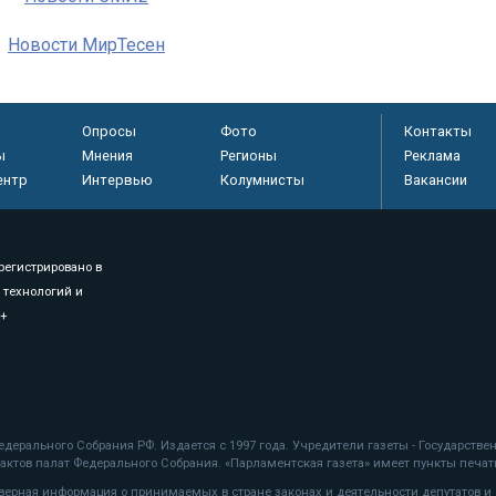
Новости МирТесен
Опросы
Фото
Контакты
ы
Мнения
Регионы
Реклама
ентр
Интервью
Колумнисты
Вакансии
регистрировано в
 технологий и
8+
.
дерального Собрания РФ. Издается с 1997 года. Учредители газеты - Государств
ктов палат Федерального Собрания. «Парламентская газета» имеет пункты печати
оверная информация о принимаемых в стране законах и деятельности депутатов и