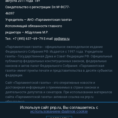
августа 2011 года. 18+
Свидетельство о регистрации Эл № ФС77-
46097
Учредитель — АНО «Парламентская газета»
Исполняющий обязанности главного
редактора — Абдуллаев М.Р.
Тел.: +7 (495) 637–69–79 E-mail:
pg@pnp.ru
«Парламентская газета» - официальное еженедельное издание
Федерального Собрания РФ. Издается с 1997 года. Учредители
газеты - Государственная Дума и Совет Федерации РФ. Официальный
публикатор федеральных конституционных законов, федеральных
законов и актов палат Федерального Собрания. «Парламентская
газета» имеет пункты печати и представительства в десяти субъектах
федерации.
Сайт «Парламентской газеты» - это оперативные новости и
достоверная информация о принимаемых в стране законах и
деятельности депутатов и сенаторов. При использовании материалов
сайта «Парламентской газеты» активная ссылка на pnp.ru
обязательна.
Используя сайт pnp.ru, Вы соглашаетесь с
На информационном ресурсе применяются
рекомендательные
использованием файлов cookie
технологии