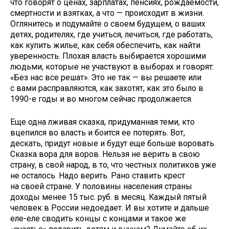
что говорят о ценах, зарплатах, пенсиях, рождаемости,
смертности и взятках, а что — происходит в жизни.
Оглянитесь и подумайте о своем будущем, о ваших
детях, родителях, где учиться, лечиться, где работать,
как купить жилье, как себя обеспечить, как найти
уверенность. Плохая власть выбирается хорошими
людьми, которые не участвуют в выборах и говорят:
«Без нас все решат». Это не так — вы решаете или
с вами расправляются, как захотят, как это было в
1990-е годы и во многом сейчас продолжается.
Еще одна лживая сказка, придуманная теми, кто
вцепился во власть и боится ее потерять. Вот,
дескать, придут новые и будут еще больше воровать.
Сказка вора для воров. Нельзя не верить в свою
страну, в свой народ, в то, что честных политиков уже
не осталось. Надо верить. Рано ставить крест
на своей стране. У половины населения страны
доходы менее 15 тыс. руб. в месяц. Каждый пятый
человек в России недоедает. И вы хотите и дальше
еле-еле сводить концы с концами и такое же