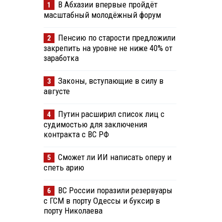
В Абхазии впервые пройдёт
1
масштабный молодёжный форум
Пенсию по старости предложили
2
закрепить на уровне не ниже 40% от
заработка
Законы, вступающие в силу в
3
августе
Путин расширил список лиц с
4
судимостью для заключения
контракта с ВС РФ
Сможет ли ИИ написать оперу и
5
спеть арию
ВС России поразили резервуары
6
с ГСМ в порту Одессы и буксир в
порту Николаева