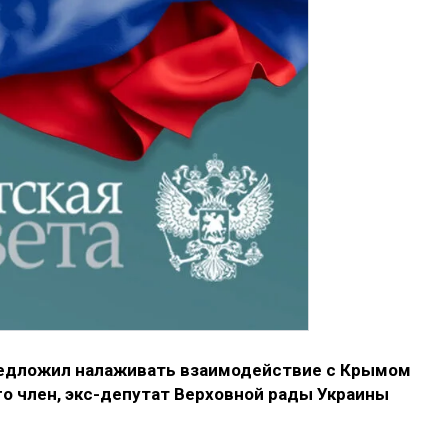
редложил налаживать взаимодействие с Крымом
его член, экс-депутат Верховной рады Украины