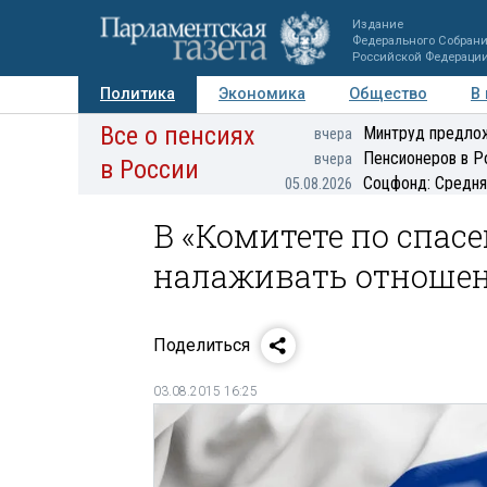
Издание
Федерального Собран
Российской Федераци
Политика
Экономика
Общество
В
Все о пенсиях
Фото
Авторы
Персоны
Мнения
Регионы
Минтруд предлож
вчера
Пенсионеров в Р
вчера
в России
Соцфонд: Средня
05.08.2026
В «Комитете по спа
налаживать отноше
Поделиться
03.08.2015 16:25