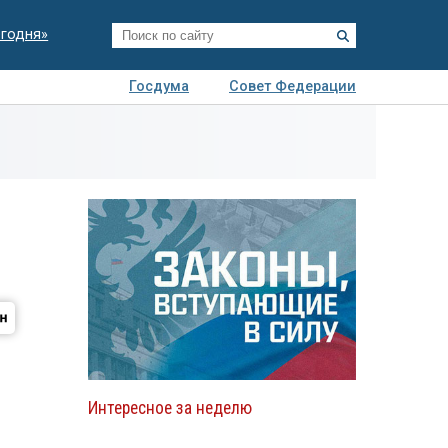
егодня»
Госдума
Совет Федерации
я
Авто
Недвижимость
Технологии
иза
Интересное за неделю