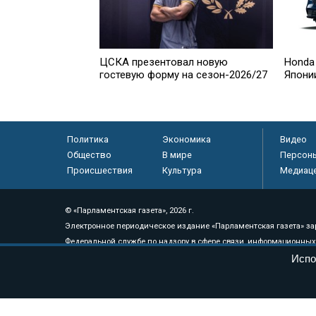
ЦСКА презентовал новую
Honda
гостевую форму на сезон-2026/27
Япони
Политика
Экономика
Видео
Общество
В мире
Персон
Происшествия
Культура
Медиац
© «Парламентская газета», 2026 г.
Электронное периодическое издание «Парламентская газета» за
Федеральной службе по надзору в сфере связи, информационных
массовых коммуникаций (Роскомнадзор) 05 августа 2011 года. 1
Испо
Свидетельство о регистрации Эл № ФС77-46097
Учредитель — АНО «Парламентская газета»
Исполняющий обязанности главного редактора — Абдуллаев М.Р