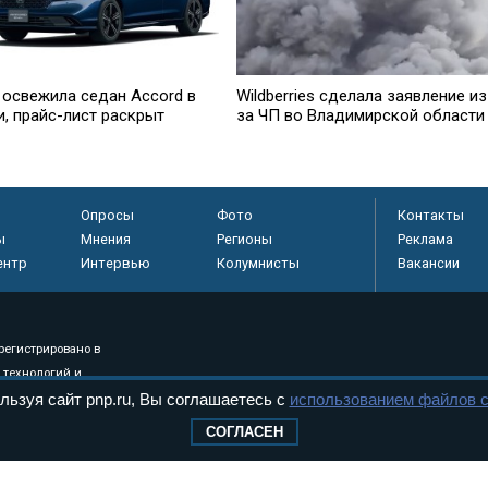
 освежила седан Accord в
Wildberries cделала заявление из
и, прайс-лист раскрыт
за ЧП во Владимирской области
Опросы
Фото
Контакты
ы
Мнения
Регионы
Реклама
ентр
Интервью
Колумнисты
Вакансии
регистрировано в
 технологий и
8+
льзуя сайт pnp.ru, Вы соглашаетесь с
использованием файлов c
СОГЛАСЕН
.