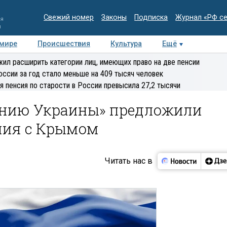
Свежий номер
Законы
Подписка
Журнал «РФ с
ия
и
 мире
Происшествия
Культура
Ещё
Медиацентр
Интервью
Колумнисты
Делова
ил расширить категории лиц, имеющих право на две пенсии
эксперт
оссии за год стало меньше на 409 тысяч человек
я пенсия по старости в России превысила 27,2 тысячи
сению Украины» предложили
ния с Крымом
Читать нас в