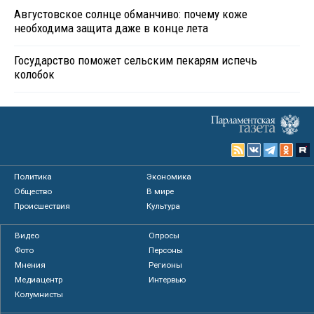
Августовское солнце обманчиво: почему коже
необходима защита даже в конце лета
Государство поможет сельским пекарям испечь
колобок
Политика
Экономика
Общество
В мире
Происшествия
Культура
Видео
Опросы
Фото
Персоны
Мнения
Регионы
Медиацентр
Интервью
Колумнисты