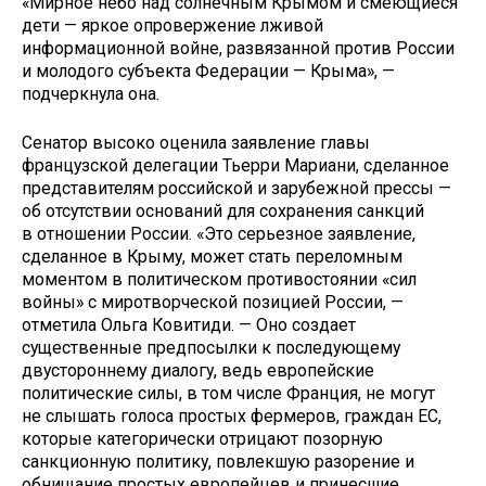
«Мирное небо над солнечным Крымом и смеющиеся
дети — яркое опровержение лживой
информационной войне, развязанной против России
и молодого субъекта Федерации — Крыма», —
подчеркнула она.
Сенатор высоко оценила заявление главы
французской делегации Тьерри Мариани, сделанное
представителям российской и зарубежной прессы —
об отсутствии оснований для сохранения санкций
в отношении России. «Это серьезное заявление,
сделанное в Крыму, может стать переломным
моментом в политическом противостоянии «сил
войны» с миротворческой позицией России, —
отметила Ольга Ковитиди. — Оно создает
существенные предпосылки к последующему
двустороннему диалогу, ведь европейские
политические силы, в том числе Франция, не могут
не слышать голоса простых фермеров, граждан ЕС,
которые категорически отрицают позорную
санкционную политику, повлекшую разорение и
обнищание простых европейцев и принесшие