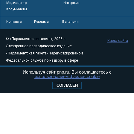
Медиацентр
Интервью
Колумнисты
Контакты
Реклама
Вакансии
© «Парламентская газета», 2026 г.
Карта сайта
Электронное периодическое издание
«Парламентская газета» зарегистрировано в
Федеральной службе по надзору в сфере
связи, информационных технологий и
Используя сайт pnp.ru, Вы соглашаетесь с
массовых коммуникаций (Роскомнадзор) 05
использованием файлов cookie
августа 2011 года. 18+
СОГЛАСЕН
Свидетельство о регистрации Эл № ФС77-
46097
Учредитель — АНО «Парламентская газета»
Исполняющий обязанности главного
редактора — Абдуллаев М.Р.
Тел.: +7 (495) 637–69–79 E-mail:
pg@pnp.ru