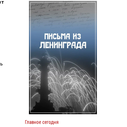
ет
ть
Главное сегодня