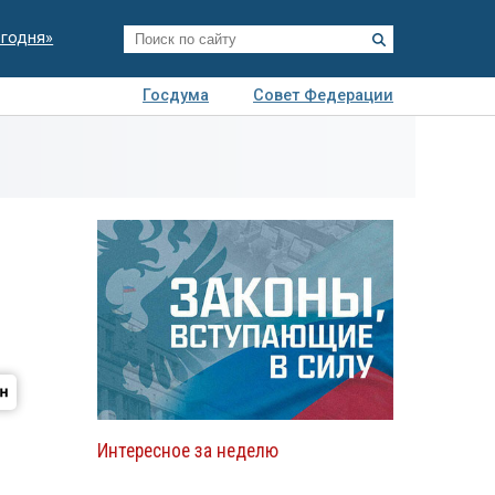
егодня»
Госдума
Совет Федерации
я
Авто
Недвижимость
Технологии
иза
Интересное за неделю