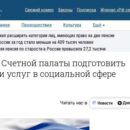
Свежий номер
Законы
Подписка
Журнал «РФ с
ия
и
 мире
Происшествия
Культура
Ещё
Медиацентр
Интервью
Колумнисты
Делова
ил расширить категории лиц, имеющих право на две пенсии
эксперт
оссии за год стало меньше на 409 тысяч человек
яя пенсия по старости в России превысила 27,2 тысячи
 Счетной палаты подготовить
и услуг в социальной сфере
Читать нас в