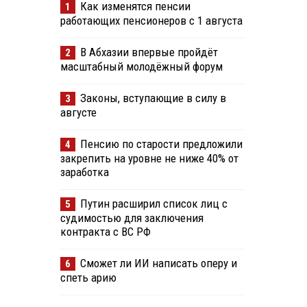
Как изменятся пенсии
1
работающих пенсионеров с 1 августа
В Абхазии впервые пройдёт
2
масштабный молодёжный форум
Законы, вступающие в силу в
3
августе
Пенсию по старости предложили
4
закрепить на уровне не ниже 40% от
заработка
Путин расширил список лиц с
5
судимостью для заключения
контракта с ВС РФ
Сможет ли ИИ написать оперу и
6
спеть арию