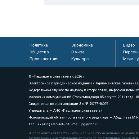
Политика
Экономика
Видео
Общество
В мире
Персон
Происшествия
Культура
Медиац
© «Парламентская газета», 2026 г.
Электронное периодическое издание «Парламентская газета» за
Федеральной службе по надзору в сфере связи, информационных
массовых коммуникаций (Роскомнадзор) 05 августа 2011 года. 1
Свидетельство о регистрации Эл № ФС77-46097
Учредитель — АНО «Парламентская газета»
Исполняющий обязанности главного редактора — Абдуллаев М.Р
Тел.: +7 (495) 637–69–79 E-mail:
pg@pnp.ru
«Парламентская газета» - официальное еженедельное издание Фе
федеральных конституционных законов, федеральных законов и а