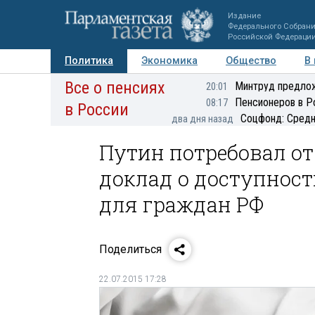
Издание
Федерального Собран
Российской Федераци
Политика
Экономика
Общество
В
Все о пенсиях
Фото
Авторы
Персоны
Мнения
Регионы
Минтруд предлож
20:01
Пенсионеров в Р
08:17
в России
Соцфонд: Средн
два дня назад
Путин потребовал от
доклад о доступност
для граждан РФ
Поделиться
22.07.2015 17:28