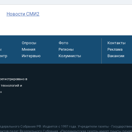
Новости СМИ2
Опросы
Фото
Контакты
ы
Мнения
Регионы
Реклама
ентр
Интервью
Колумнисты
Вакансии
регистрировано в
 технологий и
8+
.
дерального Собрания РФ. Издается с 1997 года. Учредители газеты - Государств
ктов палат Федерального Собрания. «Парламентская газета» имеет пункты печати