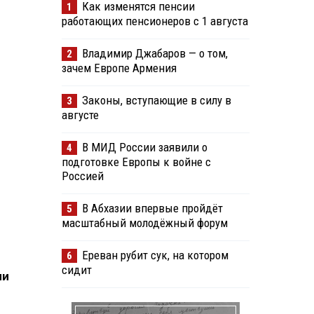
Как изменятся пенсии
1
работающих пенсионеров с 1 августа
Владимир Джабаров — о том,
2
зачем Европе Армения
Законы, вступающие в силу в
3
августе
В МИД России заявили о
4
подготовке Европы к войне с
Россией
В Абхазии впервые пройдёт
5
масштабный молодёжный форум
Ереван рубит сук, на котором
6
сидит
ии