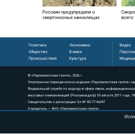
Россиян предупредили о
Сморо
смертоносных наноклещах
всего:
Политика
Экономика
Видео
Общество
В мире
Персон
Происшествия
Культура
Медиац
© «Парламентская газета», 2026 г.
Электронное периодическое издание «Парламентская газета» за
Федеральной службе по надзору в сфере связи, информационных
массовых коммуникаций (Роскомнадзор) 05 августа 2011 года. 1
Свидетельство о регистрации Эл № ФС77-46097
Учредитель — АНО «Парламентская газета»
Исполняющий обязанности главного редактора — Абдуллаев М.Р
Испо
Тел.: +7 (495) 637–69–79 E-mail:
pg@pnp.ru
«Парламентская газета» - официальное еженедельное издание Фе