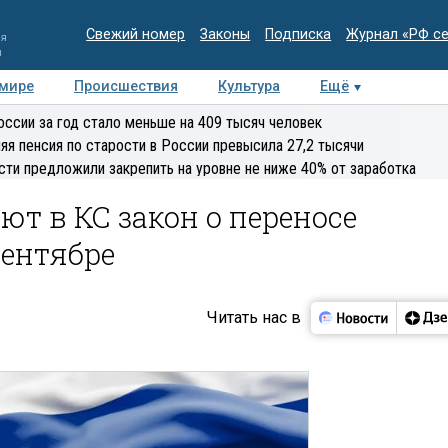
Свежий номер
Законы
Подписка
Журнал «РФ с
ия
и
 мире
Происшествия
Культура
Ещё
Медиацентр
Интервью
Колумнисты
Делова
оссии за год стало меньше на 409 тысяч человек
эксперт
яя пенсия по старости в России превысила 27,2 тысячи
сти предложили закрепить на уровне не ниже 40% от заработка
т в КС закон о переносе
сентябре
Читать нас в