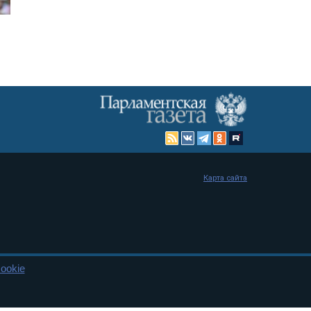
Карта сайта
ookie
енная Дума и Совет Федерации РФ. Официальный публикатор