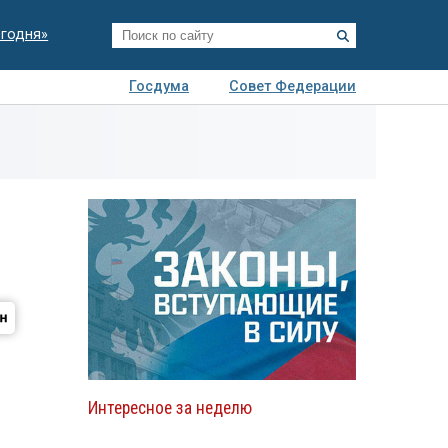
егодня»
Госдума
Совет Федерации
я
Авто
Недвижимость
Технологии
иза
Интересное за неделю