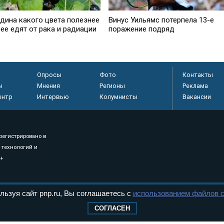
дина какого цвета полезнее
Винус Уильямс потерпела 13-е
 ее едят от рака и радиации
поражение подряд
Опросы
Фото
Контакты
ы
Мнения
Регионы
Реклама
ентр
Интервью
Колумнисты
Вакансии
регистрировано в
 технологий и
8+
.
льзуя сайт pnp.ru, Вы соглашаетесь с
использованием файлов c
СОГЛАСЕН
дерального Собрания РФ. Издается с 1997 года. Учредители газеты - Государств