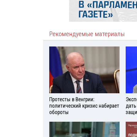
Рекомендуемые материалы
Протесты в Венгрии:
Эксп
политический кризис набирает
дать
обороты
защи