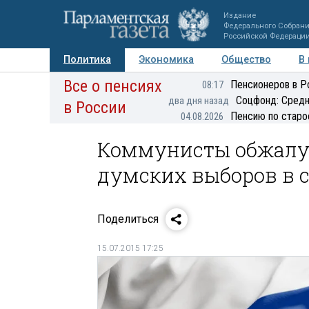
Издание
Федерального Собран
Российской Федераци
Политика
Экономика
Общество
В
Все о пенсиях
Фото
Авторы
Персоны
Мнения
Регионы
Пенсионеров в Р
08:17
Соцфонд: Средн
два дня назад
в России
Пенсию по старо
04.08.2026
Коммунисты обжалую
думских выборов в 
Поделиться
15.07.2015 17:25