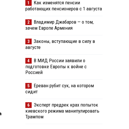
Как изменятся пенсии
1
работающих пенсионеров с 1 августа
Владимир Джабаров — о том,
2
зачем Европе Армения
Законы, вступающие в силу в
3
августе
В МИД России заявили о
4
подготовке Европы к войне с
Россией
Ереван рубит сук, на котором
5
сидит
Эксперт предрек крах попыток
6
киевского режима манипулировать
а
Трампом