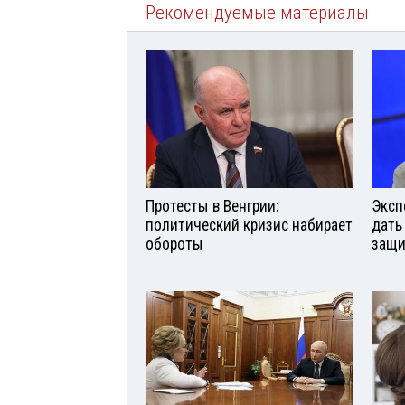
Рекомендуемые материалы
Протесты в Венгрии:
Эксп
политический кризис набирает
дать
обороты
защи