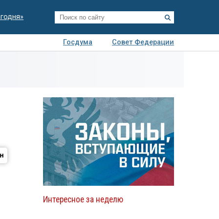
егодня»
Госдума
Совет Федерации
я
Авто
Недвижимость
Технологии
иза
Интересное за неделю