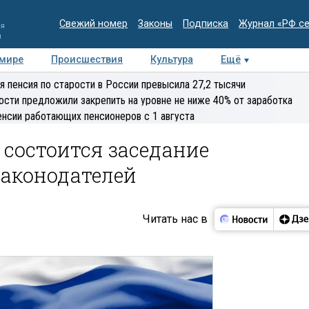
Свежий номер
Законы
Подписка
Журнал «РФ с
ия
и
 мире
Происшествия
Культура
Ещё
Медиацентр
Интервью
Колумнисты
Делова
я пенсия по старости в России превысила 27,2 тысячи
эксперт
ости предложили закрепить на уровне не ниже 40% от заработка
енсии работающих пенсионеров с 1 августа
 состоится заседание
законодателей
Читать нас в