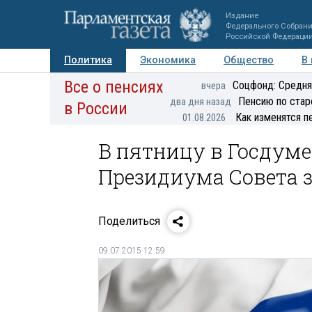
Издание
Федерального Собран
Российской Федераци
Политика
Экономика
Общество
В
Все о пенсиях
Фото
Авторы
Персоны
Мнения
Регионы
Соцфонд: Средня
вчера
Пенсию по стар
два дня назад
в России
Как изменятся п
01.08.2026
В пятницу в Госдуме
Президиума Совета 
Поделиться
09.07.2015 12:59