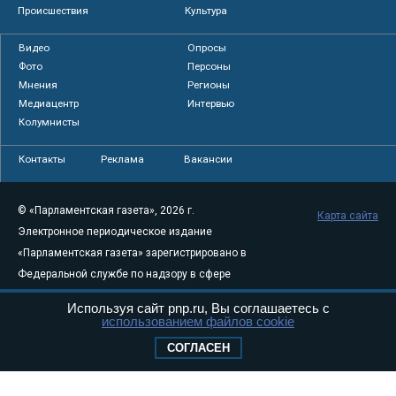
Происшествия
Культура
Видео
Опросы
Фото
Персоны
Мнения
Регионы
Медиацентр
Интервью
Колумнисты
Контакты
Реклама
Вакансии
© «Парламентская газета», 2026 г.
Карта сайта
Электронное периодическое издание
«Парламентская газета» зарегистрировано в
Федеральной службе по надзору в сфере
связи, информационных технологий и
Используя сайт pnp.ru, Вы соглашаетесь с
массовых коммуникаций (Роскомнадзор) 05
использованием файлов cookie
августа 2011 года. 18+
СОГЛАСЕН
Свидетельство о регистрации Эл № ФС77-
46097