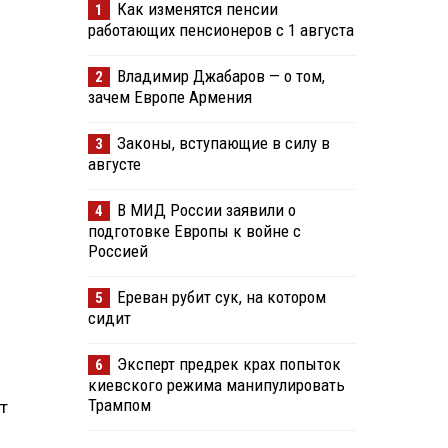
Как изменятся пенсии
1
работающих пенсионеров с 1 августа
Владимир Джабаров — о том,
2
зачем Европе Армения
Законы, вступающие в силу в
3
августе
В МИД России заявили о
4
подготовке Европы к войне с
Россией
Ереван рубит сук, на котором
5
сидит
Эксперт предрек крах попыток
6
киевского режима манипулировать
Трампом
т