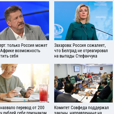
ерт: только Россия может
Захарова: Россия сожалеет,
 Африке возможность
что Белград не отреагировал
тить себя
на выпады Стефанчука
назвало перевод от 200
Комитет Совфеда поддержал
ч рублей себе признаком
законы, направленные на