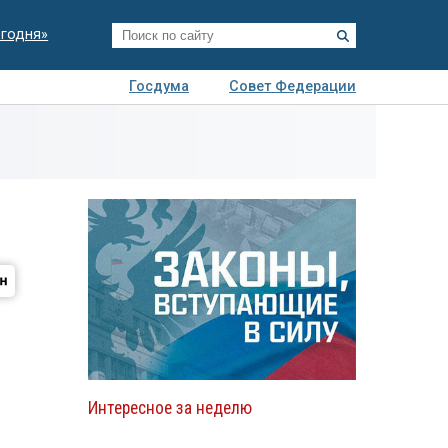
егодня»
Госдума
Совет Федерации
я
Авто
Недвижимость
Технологии
иза
Интересное за неделю