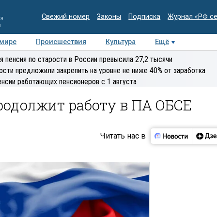
Свежий номер
Законы
Подписка
Журнал «РФ с
ия
и
 мире
Происшествия
Культура
Ещё
Медиацентр
Интервью
Колумнисты
Делова
я пенсия по старости в России превысила 27,2 тысячи
эксперт
ости предложили закрепить на уровне не ниже 40% от заработка
енсии работающих пенсионеров с 1 августа
родолжит работу в ПА ОБСЕ
Читать нас в