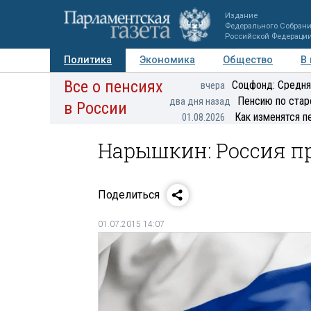
Издание
Федерального Собран
Российской Федераци
Политика
Экономика
Общество
В
Все о пенсиях
Фото
Авторы
Персоны
Мнения
Регионы
Соцфонд: Средня
вчера
Пенсию по стар
два дня назад
в России
Как изменятся п
01.08.2026
Нарышкин: Россия п
Поделиться
01.07.2015 14:07