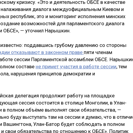
скому кризису. «Это и деятельность ОБСЕ в качестве
х налаживания диалога междуофициальным Киевом и
ных республик, это и мониторинг исполнения минских
 создание возможностей для парламентского диалога
и ОБСЕ», — уточнил Нарышкин.
о известно: поддавшись грубому давлению со стороны
ндии отказывают в законном праве
пяти членам
работе сессии Парламентской ассамблеи ОБСЕ. Нарышки
 полном составе
не примет участия в работе сессии
, тем
ола, нарушения принципов демократии и
сийская делегация продолжит работу на площадке
ующая сессия состоится в столице Монголии, в Улан-
лии в полном объёме выполнят свои обязательства, —
ьно буду выступать там на сессии и думаю, что в отличи
 и Вашингтона, Улан-Батор будет соблюдать в полном
и свои обязательства по отношению к ОБСЕ». Политик