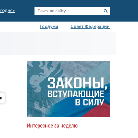
егодня»
Госдума
Совет Федерации
я
Авто
Недвижимость
Технологии
иза
Интересное за неделю