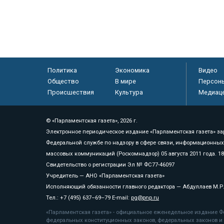
Политика
Экономика
Видео
Общество
В мире
Персон
Происшествия
Культура
Медиац
© «Парламентская газета», 2026 г.
Электронное периодическое издание «Парламентская газета» за
Федеральной службе по надзору в сфере связи, информационных
массовых коммуникаций (Роскомнадзор) 05 августа 2011 года. 1
Свидетельство о регистрации Эл № ФС77-46097
Учредитель — АНО «Парламентская газета»
Исполняющий обязанности главного редактора — Абдуллаев М.Р
Тел.: +7 (495) 637–69–79 E-mail:
pg@pnp.ru
«Парламентская газета» - официальное еженедельное издание Фе
федеральных конституционных законов, федеральных законов и а