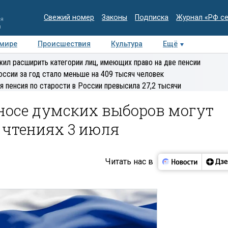
Свежий номер
Законы
Подписка
Журнал «РФ с
ия
и
 мире
Происшествия
Культура
Ещё
Медиацентр
Интервью
Колумнисты
Делова
ил расширить категории лиц, имеющих право на две пенсии
эксперт
оссии за год стало меньше на 409 тысяч человек
я пенсия по старости в России превысила 27,2 тысячи
еносе думских выборов могут
II чтениях 3 июля
Читать нас в