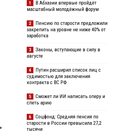
В Абхазии впервые пройдёт
1
масштабный молодёжный форум
Пенсию по старости предложили
2
закрепить на уровне не ниже 40% от
заработка
Законы, вступающие в силу в
3
августе
Путин расширил список лиц с
4
судимостью для заключения
контракта с ВС РФ
Сможет ли ИИ написать оперу и
5
спеть арию
Соцфонд: Средняя пенсия по
6
старости в России превысила 27,2
ь
тысячи