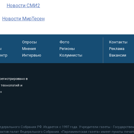
Новости СМИ2
Новости МирТесен
Опросы
Фото
Контакты
ы
Мнения
Регионы
Реклама
ентр
Интервью
Колумнисты
Вакансии
регистрировано в
 технологий и
8+
.
дерального Собрания РФ. Издается с 1997 года. Учредители газеты - Государств
ктов палат Федерального Собрания. «Парламентская газета» имеет пункты печати