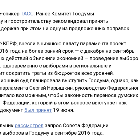
це-спикер
ТАСС
. Ранее Комитет Госдумы
у и госстроительству рекомендовал принять
ддержав при этом ни одну из предложенных поправок.
е КПРФ, внесли в нижнюю палату парламента проект
16 года на более ранний срок — с декабря на сентябрь
ых действий объяснили экономией — проведение выбор
е, одновременно с выборами в региональные и
ит сократить траты из бюджетов всех уровней.
ионный суд планировала выступить Госдума, однако, ка
 парламента Сергей Нарышкин, руководство Федерально
считало возможным, чтобы законность переноса думских
 Федерации, который в этом вопросе выступает как
и документ
был принят
19 июня.
ельник
рассмотрел
запрос Совета Федерации
выборов в Госдуму в сентябре 2016 года.