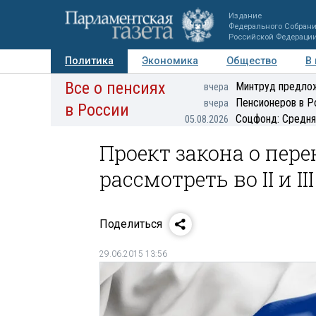
Издание
Федерального Собран
Российской Федераци
Политика
Экономика
Общество
В
Все о пенсиях
Фото
Авторы
Персоны
Мнения
Регионы
Минтруд предлож
вчера
Пенсионеров в Р
вчера
в России
Соцфонд: Средня
05.08.2026
Проект закона о пер
рассмотреть во II и I
Поделиться
29.06.2015 13:56