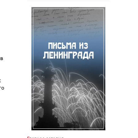
ов
к
го