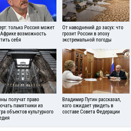
ерт: только Россия может
От наводнений до засух: что
 Африке возможность
грозит России в эпоху
тить себя
экстремальной погоды
оны получат право
Владимир Путин рассказал,
ючать памятники из
кого ожидает увидеть в
тра объектов культурного
составе Совета Федерации
едия