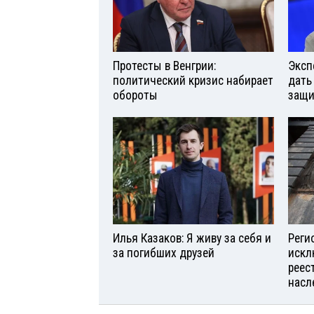
Протесты в Венгрии:
Эксп
политический кризис набирает
дать
обороты
защи
Илья Казаков: Я живу за себя и
Реги
за погибших друзей
искл
реес
насл