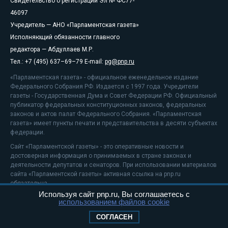
Свидетельство о регистрации Эл № ФС77-
46097
Учредитель — АНО «Парламентская газета»
Исполняющий обязанности главного
редактора — Абдуллаев М.Р.
Тел.: +7 (495) 637–69–79 E-mail:
pg@pnp.ru
«Парламентская газета» - официальное еженедельное издание
Федерального Собрания РФ. Издается с 1997 года. Учредители
газеты - Государственная Дума и Совет Федерации РФ. Официальный
публикатор федеральных конституционных законов, федеральных
законов и актов палат Федерального Собрания. «Парламентская
газета» имеет пункты печати и представительства в десяти субъектах
федерации.
Сайт «Парламентской газеты» - это оперативные новости и
достоверная информация о принимаемых в стране законах и
деятельности депутатов и сенаторов. При использовании материалов
сайта «Парламентской газеты» активная ссылка на pnp.ru
обязательна.
Используя сайт pnp.ru, Вы соглашаетесь с
На информационном ресурсе применяются
рекомендательные
использованием файлов cookie
технологии
Положение о защите персональных данных
СОГЛАСЕН