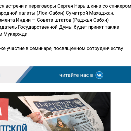
ся встречи и переговоры Сергея Нарышкина со спикеро
ародной палаты (Лок-Сабхи) Сумитрой Махаджан,
амента Индии — Совета штатов (Раджья Сабхи)
датель Государственной Думы будет принят также
м Мукержди.
же участие в семинаре, посвящённом сотрудничеству