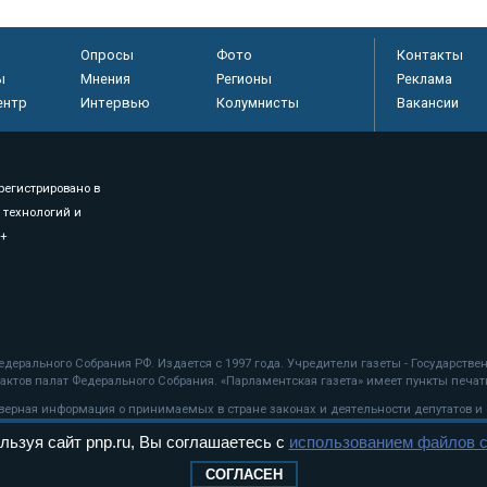
Опросы
Фото
Контакты
ы
Мнения
Регионы
Реклама
ентр
Интервью
Колумнисты
Вакансии
регистрировано в
 технологий и
8+
.
дерального Собрания РФ. Издается с 1997 года. Учредители газеты - Государств
ктов палат Федерального Собрания. «Парламентская газета» имеет пункты печати
оверная информация о принимаемых в стране законах и деятельности депутатов и
льзуя сайт pnp.ru, Вы соглашаетесь с
использованием файлов c
ехнологии
СОГЛАСЕН