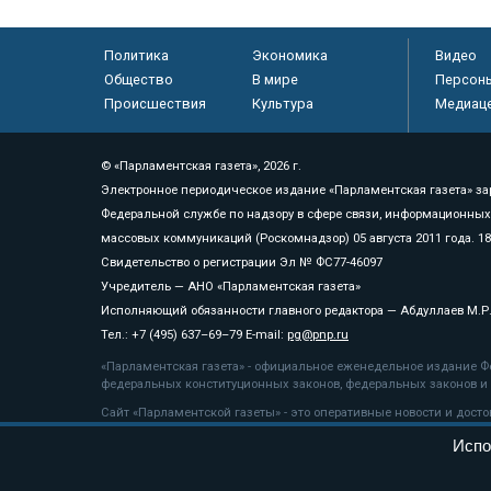
Политика
Экономика
Видео
Общество
В мире
Персон
Происшествия
Культура
Медиац
© «Парламентская газета», 2026 г.
Электронное периодическое издание «Парламентская газета» за
Федеральной службе по надзору в сфере связи, информационных
массовых коммуникаций (Роскомнадзор) 05 августа 2011 года. 1
Свидетельство о регистрации Эл № ФС77-46097
Учредитель — АНО «Парламентская газета»
Исполняющий обязанности главного редактора — Абдуллаев М.Р
Тел.: +7 (495) 637–69–79 E-mail:
pg@pnp.ru
«Парламентская газета» - официальное еженедельное издание Фе
федеральных конституционных законов, федеральных законов и а
Сайт «Парламентской газеты» - это оперативные новости и дост
«Парламентской газеты» активная ссылка на pnp.ru обязательна.
Испо
На информационном ресурсе применяются
рекомендательные т
Положение о защите персональных данных