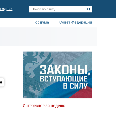
егодня»
Госдума
Совет Федерации
я
Авто
Недвижимость
Технологии
иза
Интересное за неделю