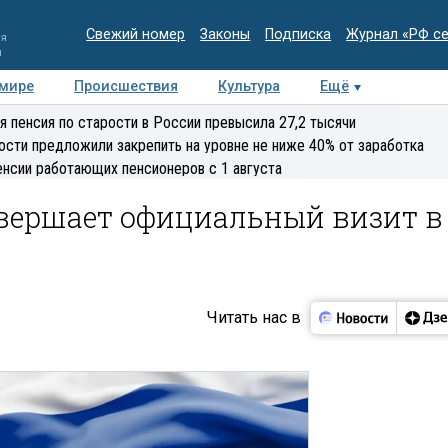
Свежий номер
Законы
Подписка
Журнал «РФ с
ия
и
 мире
Происшествия
Культура
Ещё
Медиацентр
Интервью
Колумнисты
Делова
я пенсия по старости в России превысила 27,2 тысячи
эксперт
ости предложили закрепить на уровне не ниже 40% от заработка
енсии работающих пенсионеров с 1 августа
вершает официальный визит в
Читать нас в