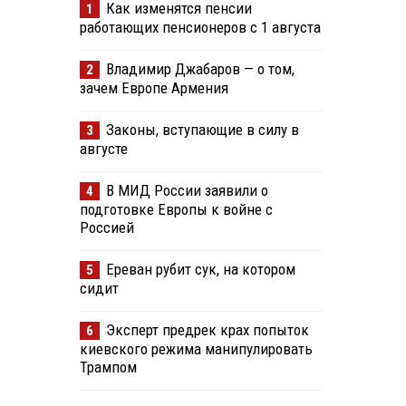
Как изменятся пенсии
1
работающих пенсионеров с 1 августа
Владимир Джабаров — о том,
2
зачем Европе Армения
Законы, вступающие в силу в
3
августе
В МИД России заявили о
4
подготовке Европы к войне с
Россией
Ереван рубит сук, на котором
5
сидит
Эксперт предрек крах попыток
6
м
киевского режима манипулировать
Трампом