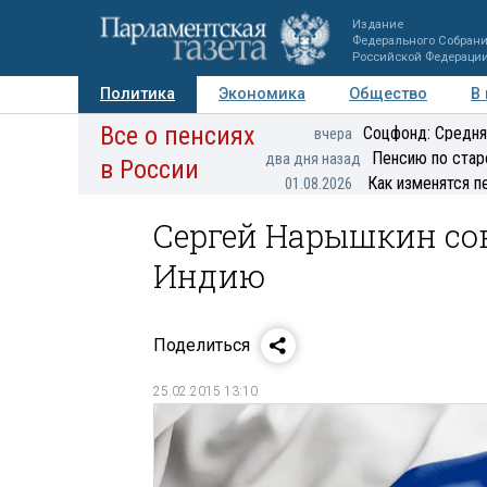
Издание
Федерального Собран
Российской Федераци
Политика
Экономика
Общество
В
Все о пенсиях
Фото
Авторы
Персоны
Мнения
Регионы
Соцфонд: Средня
вчера
Пенсию по стар
два дня назад
в России
Как изменятся п
01.08.2026
Сергей Нарышкин со
Индию
Поделиться
25.02.2015 13:10