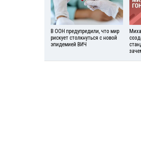
В ООН предупредили, что мир
Миха
рискует столкнуться с новой
созд
эпидемией ВИЧ
стан
заче