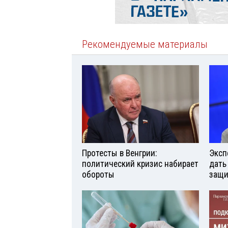
Рекомендуемые материалы
Протесты в Венгрии:
Эксп
политический кризис набирает
дать
обороты
защи